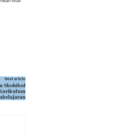
kan nilai
Next article
n Shohibul
Kurikulum
mbelajaran