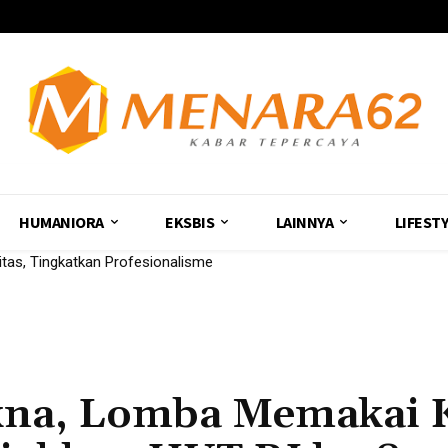
HUMANIORA
EKSBIS
LAINNYA
LIFEST
as, Tingkatkan Profesionalisme
ekayaan Alam Butuh Strategi Peperangan, Bukan Sekadar Pertempu
kna, Lomba Memakai 