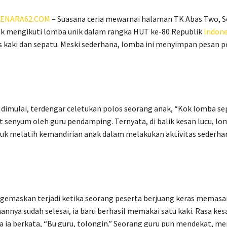
ENARA62.COM
– Suasana ceria mewarnai halaman TK Abas Two, Se
ak mengikuti lomba unik dalam rangka HUT ke-80 Republik
Indone
kaki dan sepatu. Meski sederhana, lomba ini menyimpan pesan p
dimulai, terdengar celetukan polos seorang anak, “Kok lomba sep
 senyum oleh guru pendamping. Ternyata, di balik kesan lucu, lom
uk melatih kemandirian anak dalam melakukan aktivitas sederhan
maskan terjadi ketika seorang peserta berjuang keras memasa
mannya sudah selesai, ia baru berhasil memakai satu kaki. Rasa ke
 ia berkata, “Bu guru, tolongin.” Seorang guru pun mendekat, m