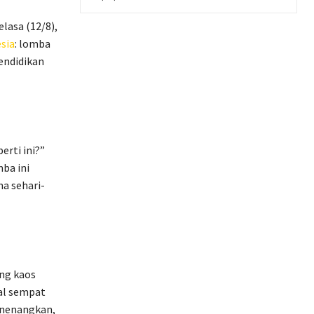
lasa (12/8),
sia
: lomba
endidikan
erti ini?”
ba ini
a sehari-
ng kaos
sal sempat
enenangkan,