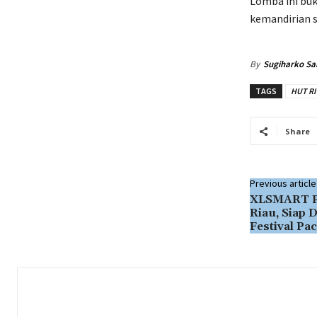
Lomba ini bu
kemandirian s
By
Sugiharko Sa
TAGS
HUT RI
Share
Previous article
XLSMART Pe
Riau, Siap
Festival Pa