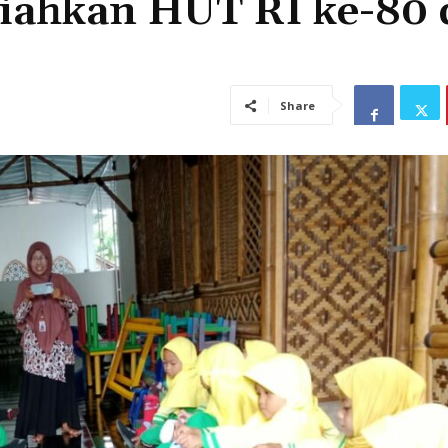
iahkan HUT RI ke-80 
Share