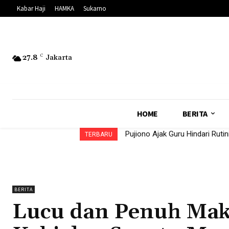
Kabar Haji
HAMKA
Sukarno
27.8
C
Jakarta
HOME
BERITA
Pujiono Ajak Guru Hindari Rutinit
Pontjo Sutowo: Pengelolaan K
TERBARU
BERITA
Lucu dan Penuh Ma