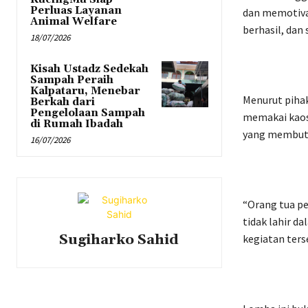
Perluas Layanan
dan memotivas
Animal Welfare
berhasil, dan
18/07/2026
Kisah Ustadz Sedekah
Sampah Peraih
Kalpataru, Menebar
Menurut pihak
Berkah dari
Pengelolaan Sampah
memakai kaos 
di Rumah Ibadah
yang membutu
16/07/2026
“Orang tua pe
tidak lahir da
Sugiharko Sahid
kegiatan ters