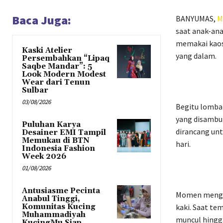
Baca Juga:
BANYUMAS,
M
saat anak-an
memakai kaos 
Kaski Atelier
yang dalam.
Persembahkan “Lipaq
Saqbe Mandar”: 5
Look Modern Modest
Wear dari Tenun
Sulbar
03/08/2026
Begitu lomba 
yang disambut
Puluhan Karya
dirancang unt
Desainer EMI Tampil
Memukau di BTN
hari.
Indonesia Fashion
Week 2026
01/08/2026
Antusiasme Pecinta
Momen mengge
Anabul Tinggi,
Komunitas Kucing
kaki. Saat te
Muhammadiyah
muncul hingga
KucingMu Siap