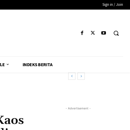
Sign in / Join
YLE
INDEKS BERITA
ran Ad-Hoc
- Advertisement -
Kaos