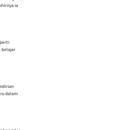
hirnya ia
perti
 belajar
ndirian
guru dalam