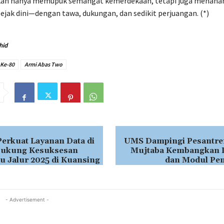
kan hanya memupuk semangat kemerdekaan, tetapi juga menanam
ejak dini—dengan tawa, dukungan, dan sedikit perjuangan. (*)
hid
 Ke-80
Armi Abas Two
rkuat Layanan Data di
UMS Dampingi Pesantre
 Dukung Kesuksesan
Mujtaba Kembangkan 
cu Jalur 2025 di Kuansing
dan Modul Pe
- Advertisement -