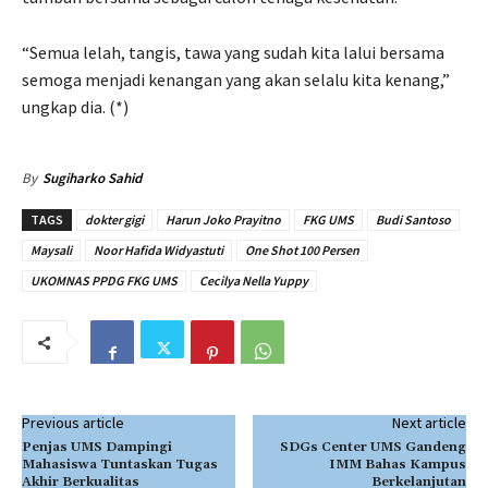
“Semua lelah, tangis, tawa yang sudah kita lalui bersama
semoga menjadi kenangan yang akan selalu kita kenang,”
ungkap dia. (*)
By
Sugiharko Sahid
TAGS
dokter gigi
Harun Joko Prayitno
FKG UMS
Budi Santoso
Maysali
Noor Hafida Widyastuti
One Shot 100 Persen
UKOMNAS PPDG FKG UMS
Cecilya Nella Yuppy
Previous article
Next article
Penjas UMS Dampingi
SDGs Center UMS Gandeng
Mahasiswa Tuntaskan Tugas
IMM Bahas Kampus
Akhir Berkualitas
Berkelanjutan