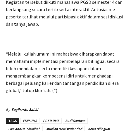
Kegiatan tersebut diikuti mahasiswa PGSD semester 4 dan
berlangsung secara tertib serta interaktif. Antusiasme
peserta terlihat melalui partisipasi aktif dalam sesi diskusi
dan tanya jawab.
“Melalui kuliah umum ini mahasiswa diharapkan dapat
memahami implementasi pembelajaran bilingual secara
lebih mendalam serta memiliki kesiapan dalam
mengembangkan kompetensi diri untuk menghadapi
berbagai peluang karier dan tantangan pendidikan di era
global,” tutup Murfiah. (*)
By
Sugiharko Sahid
TAGS
FKIP UMS
PGSD UMS
Budi Santoso
Fika Annisa’ Sholihah
Murfiah Dewi Wulandari
Kelas Bilingual