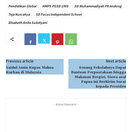
Pendidikan Global
HMPS PGSD UMS
SD Muhammadiyah PK Andong
Teja Nurcahya
SD Focus Independent School
Elisabeth Anita Sulistiyani
Previous article
Next article
Saidul Amin Kupas Makna
Senang Sekolahnya Dapat
Kurban di Malaysia
Bantuan Perpustakaan hingga
Makanan Bergizi, Siswa asal
Papua ini Berkirim Surat
kepada Presiden
- Advertisement -