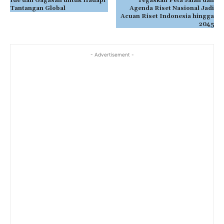
Ide dan Gagasan untuk Hadapi
Tegaskan Peta Jalan dan
Tantangan Global
Agenda Riset Nasional Jadi
Acuan Riset Indonesia hingga
2045
- Advertisement -