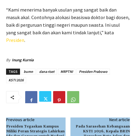
“Kami menerima banyak usulan yang sangat baik dan
masuk akal. Contohnya alokasi beasiswa doktor bagi dosen,
baik di perguruan tinggi negeri maupun swasta. Ini usul
yang sangat baik dan akan kami tindak lanjuti,” kata
Presiden
.
By
Inung Kurnia
TAGS
bumn
dana riset
MRPTNI
Presiden Prabowo
KSTI 2026
Previous article
Next article
Presiden Tegaskan Kampus
Pada Sarasehan Kebangsaan
Miliki Peran Strategis Lahirkan
KSTI 2026, Kepala BRIN