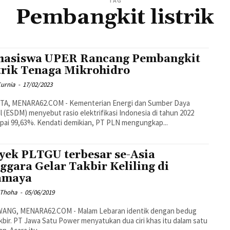
TAG
Pembangkit listrik
asiswa UPER Rancang Pembangkit
trik Tenaga Mikrohidro
Kurnia
-
17/02/2023
TA, MENARA62.COM - Kementerian Energi dan Sumber Daya
l (ESDM) menyebut rasio elektrifikasi Indonesia di tahun 2022
ai 99,63%. Kendati demikian, PT PLN mengungkap...
yek PLTGU terbesar se-Asia
ggara Gelar Takbir Keliling di
amaya
 Thoha
-
05/06/2019
ANG, MENARA62.COM - Malam Lebaran identik dengan bedug
kbir. PT Jawa Satu Power menyatukan dua ciri khas itu dalam satu