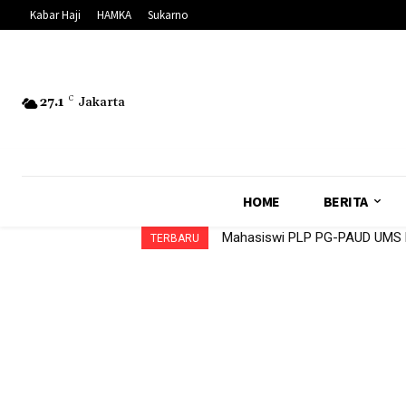
Kabar Haji
HAMKA
Sukarno
27.1
C
Jakarta
HOME
BERITA
Mahasiswi PLP PG-PAUD UMS Da
TERBARU