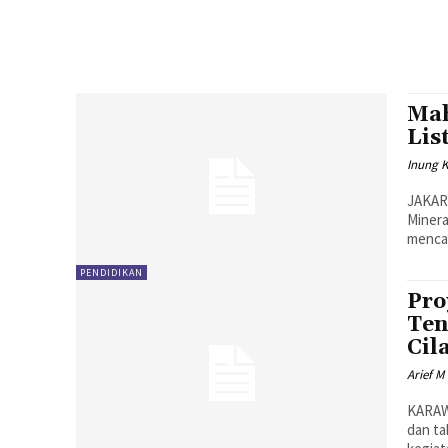
Mah
Lis
Inung 
JAKAR
Minera
mencap
PENDIDIKAN
Pro
Ten
Cil
Arief M
KARAW
dan ta