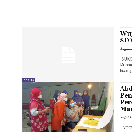
Wuj
SDM
Sugiha
SUKOHARJO, MENARA62.COM - 112 Siswa siswi kelas 6 SD
Muhamm
lapang
BERITA
Abd
Pen
Per
Mar
Sugiha
YOGYAKARTA, MENARA62.COM - “Pemasaran online adalah