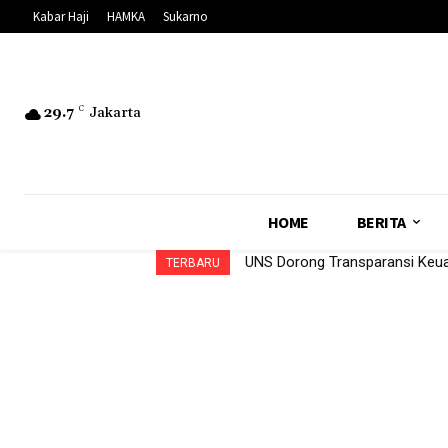
Kabar Haji
HAMKA
Sukarno
29.7
C
Jakarta
HOME
BERITA
UNS Dorong Transparansi Ke
TERBARU