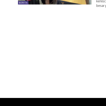
kenisc
BERITA
besar 