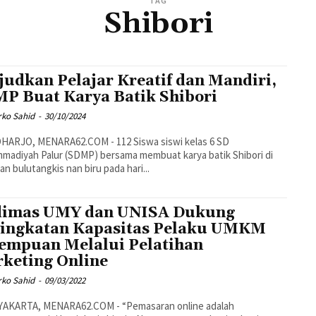
TAG
Shibori
udkan Pelajar Kreatif dan Mandiri,
P Buat Karya Batik Shibori
rko Sahid
-
30/10/2024
adiyah Palur (SDMP) bersama membuat karya batik Shibori di
an bulutangkis nan biru pada hari...
imas UMY dan UNISA Dukung
ingkatan Kapasitas Pelaku UMKM
empuan Melalui Pelatihan
keting Online
rko Sahid
-
09/03/2022