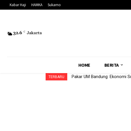
Kabar Haji
HAMKA
Sukarno
32.6
C
Jakarta
HOME
BERITA
Pakar UM Bandung: Ekonomi Sul
TERBARU