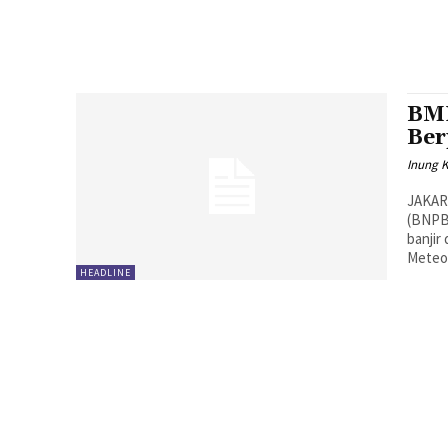
BMK
Ber
Inung 
JAKAR
(BNPB
banjir
Meteor
HEADLINE