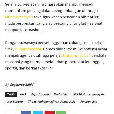
Selain itu, kegiatan ini diharapkan mampu menjadi
momentum penting dalam pengembangan olahraga
Muhammadiyah
sekaligus wadah pencarian bibit atlet
muda berprestasi yang siap bersaing di tingkat nasional
maupun internasional.
Dengan suksesnya penyelenggaraan cabang tenis meja di
UMP,
Muhammadiyah
Games dinilai memiliki potensi besar
menjadi agenda olahraga pelajar
Muhammadiyah
berskala
nasional yang mampu melahirkan generasi atlet unggul,
sportif, dan berkarakter. (*)
By
Sugiharko Sahid
TAGS
UMP
Fajar Junaedi
Tenis Meja
LPO PP Muhammadiyah
Nur Subekti
The 1st Muhammadiyah Games 2026
PingpongMu