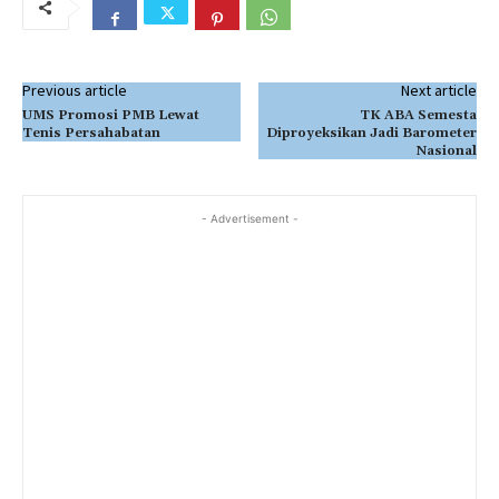
Previous article
Next article
UMS Promosi PMB Lewat
TK ABA Semesta
Tenis Persahabatan
Diproyeksikan Jadi Barometer
Nasional
- Advertisement -