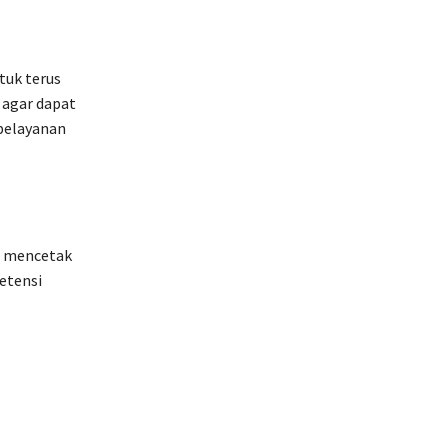
tuk terus
agar dapat
pelayanan
m mencetak
etensi