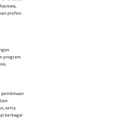
ahasiswa,
kan profesi
ingan
an program
nis.
an pembinaan
lain
n, serta
pi berbagai