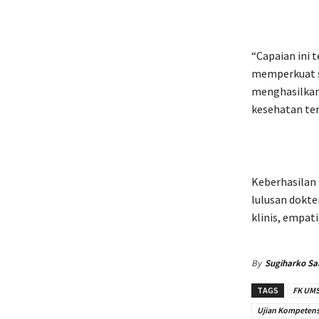
“Capaian ini 
memperkuat s
menghasilkan
kesehatan ter
Keberhasilan
lulusan dokte
klinis, empat
By
Sugiharko Sa
TAGS
FK UM
Ujian Kompetensi