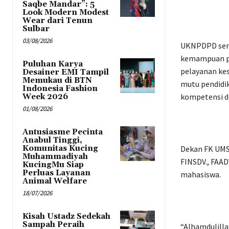
Saqbe Mandar”: 5
Look Modern Modest
Wear dari Tenun
Sulbar
03/08/2026
UKNPDPD sendi
kemampuan pe
Puluhan Karya
pelayanan kes
Desainer EMI Tampil
Memukau di BTN
mutu pendidi
Indonesia Fashion
kompetensi d
Week 2026
01/08/2026
Antusiasme Pecinta
Anabul Tinggi,
Komunitas Kucing
Dekan FK UMS,
Muhammadiyah
FINSDV., FAAD
KucingMu Siap
Perluas Layanan
mahasiswa.
Animal Welfare
18/07/2026
Kisah Ustadz Sedekah
Sampah Peraih
“Alhamdulilla