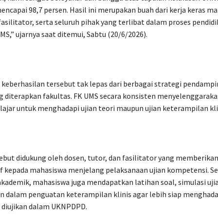
 mencapai 98,7 persen. Hasil ini merupakan buah dari kerja keras m
fasilitator, serta seluruh pihak yang terlibat dalam proses pendidi
MS,” ujarnya saat ditemui, Sabtu (20/6/2026).
, keberhasilan tersebut tak lepas dari berbagai strategi pendamp
g diterapkan fakultas. FK UMS secara konsisten menyelenggarak
ajar untuk menghadapi ujian teori maupun ujian keterampilan kli
but didukung oleh dosen, tutor, dan fasilitator yang memberik
if kepada mahasiswa menjelang pelaksanaan ujian kompetensi. Se
ademik, mahasiswa juga mendapatkan latihan soal, simulasi ujia
 dalam penguatan keterampilan klinis agar lebih siap menghada
g diujikan dalam UKNPDPD.