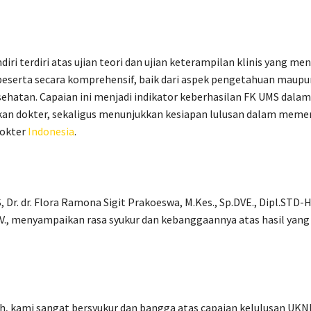
ri terdiri atas ujian teori dan ujian keterampilan klinis yang men
serta secara komprehensif, baik dari aspek pengetahuan maupu
ehatan. Capaian ini menjadi indikator keberhasilan FK UMS dala
kan dokter, sekaligus menunjukkan kesiapan lulusan dalam meme
okter
Indonesia
.
 Dr. dr. Flora Ramona Sigit Prakoeswa, M.Kes., Sp.DVE., Dipl.STD-H
V., menyampaikan rasa syukur dan kebanggaannya atas hasil yang 
h, kami sangat bersyukur dan bangga atas capaian kelulusan UK