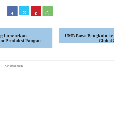
g Luncurkan
UMB Bawa Bengkulu ke
um Produksi Pangan
Global
- Advertisement -