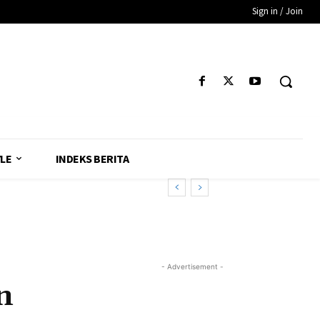
Sign in / Join
YLE
INDEKS BERITA
- Advertisement -
n