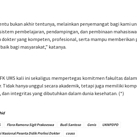
tentu bukan akhir tentunya, melainkan penyemangat bagi kami un
istem pembelajaran, pendampingan, dan pembinaan mahasiswa 
 dokter yang kompeten, profesional, serta mampu memberikan 
baik bagi masyarakat,” katanya.
 FK UMS kali ini sekaligus mempertegas komitmen fakultas dala
r. Tidak hanya unggul secara akademik, tetapi juga memiliki komp
i, dan integritas yang dibutuhkan dalam dunia kesehatan. (*)
hid
S
Flora Ramona Sigit Prakoeswa
Budi Santoso
Genis
UKNPDPD
 Nasional Peserta Didik Profesi Dokter
coass