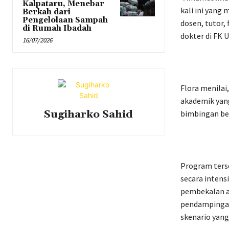
Kalpataru, Menebar
kali ini yang
Berkah dari
Pengelolaan Sampah
dosen, tutor, 
di Rumah Ibadah
dokter di FK U
16/07/2026
Flora menilai
akademik yan
Sugiharko Sahid
bimbingan bel
Program terse
secara intens
pembekalan ak
pendampingan
skenario yan