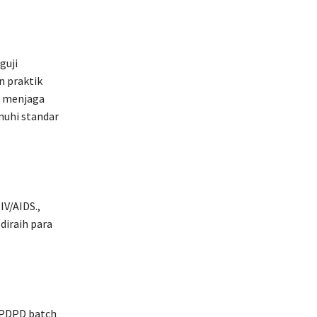
guji
n praktik
m menjaga
nuhi standar
IV/AIDS.,
diraih para
NPDPD batch