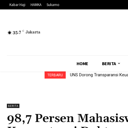
Kabar Haji
HAMKA
Sukarno
35.7
C
Jakarta
HOME
BERITA
UNS Dorong Transparansi Keua
13 Formatur PPNA Terpilih, Mo
TERBARU
BERITA
98,7 Persen Mahasis