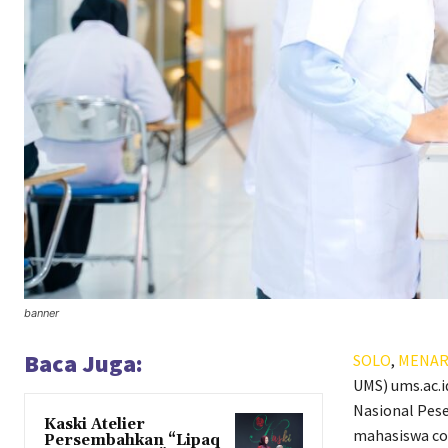
banner
Baca Juga:
SOLO
,
MENAR
UMS) ums.ac.
Nasional Pese
Kaski Atelier
mahasiswa coa
Persembahkan “Lipaq