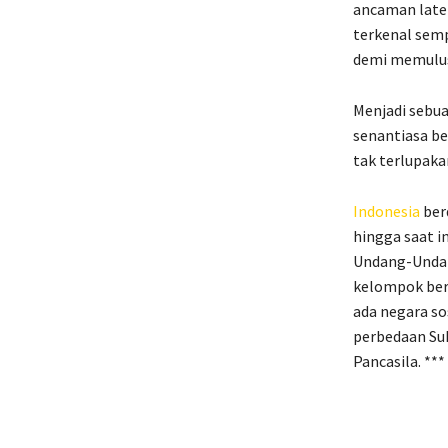
ancaman late
terkenal sem
demi memulus
Menjadi sebua
senantiasa b
tak terlupaka
Indonesia
ber
hingga saat i
Undang-Undang
kelompok ber
ada negara so
perbedaan Suk
Pancasila. **