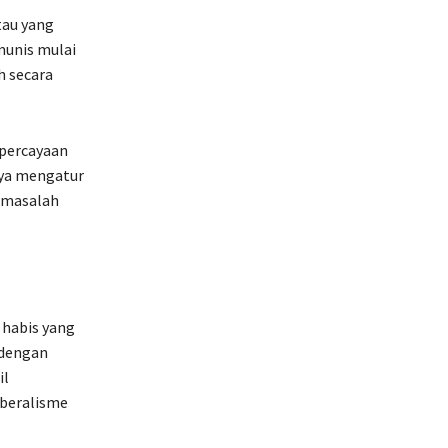
tau yang
munis mulai
h secara
percayaan
nya mengatur
 masalah
habis yang
 dengan
il
iberalisme