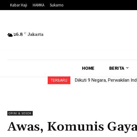
Kabar Haji
HAMKA
Sukarno
26.8
C
Jakarta
HOME
BERITA
Diikuti 9 Negara, Perwakilan I
TERBARU
OPINI & SOSOK
Awas, Komunis Gaya