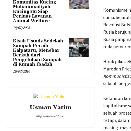
Komunitas Kucing
Muhammadiyah
Komunisme me
KucingMu Siap
Perluas Layanan
dunia. Sejar
Animal Welfare
Revolusi Bols
18/07/2026
Rusia berujun
Rusia pimpin
Kisah Ustadz Sedekah
Sampah Peraih
roda pemerin
Kalpataru, Menebar
Berkah dari
Pengelolaan Sampah
Hiruk pikuk e
di Rumah Ibadah
Marx dan Frie
16/07/2026
Kommunistis
sebuah perger
Kelahiran ko
kapitalisme y
Usman Yatim
sebuah prose
http://menara62.com
tetapi, dala
masing-masin