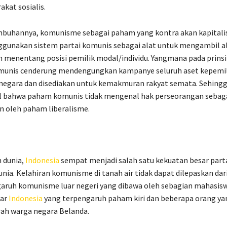
akat sosialis.
buhannya, komunisme sebagai paham yang kontra akan kapital
ggunakan sistem partai komunis sebagai alat untuk mengambil al
 menentang posisi pemilik modal/individu. Yangmana pada prinsi
unis cenderung mendengungkan kampanye seluruh aset kepemil
 negara dan disediakan untuk kemakmuran rakyat semata. Sehing
al bahwa paham komunis tidak mengenal hak perseorangan seba
n oleh paham liberalisme.
 dunia,
Indonesia
sempat menjadi salah satu kekuatan besar part
ia. Kelahiran komunisme di tanah air tidak dapat dilepaskan dar
garuh komunisme luar negeri yang dibawa oleh sebagian mahasis
uar
Indonesia
yang terpengaruh paham kiri dan beberapa orang ya
ah warga negara Belanda.