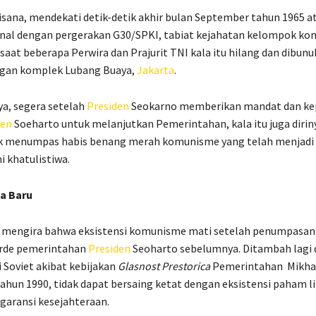
isana, mendekati detik-detik akhir bulan September tahun 1965 a
enal dengan pergerakan G30/SPKI, tabiat kejahatan kelompok ko
 saat beberapa Perwira dan Prajurit TNI kala itu hilang dan dibunu
angan komplek Lubang Buaya,
Jakarta
.
a, segera setelah
Presiden
Seokarno memberikan mandat dan ke
den
Soeharto untuk melanjutkan Pemerintahan, kala itu juga diri
uk menumpas habis benang merah komunisme yang telah menjadi
i khatulistiwa.
a Baru
 mengira bahwa eksistensi komunisme mati setelah penumpasan 
orde pemerintahan
Presiden
Seoharto sebelumnya. Ditambah lagi
 Soviet akibat kebijakan
Glasnost Prestorica
Pemerintahan
Mikha
ahun 1990, tidak dapat bersaing ketat dengan eksistensi paham l
garansi kesejahteraan.