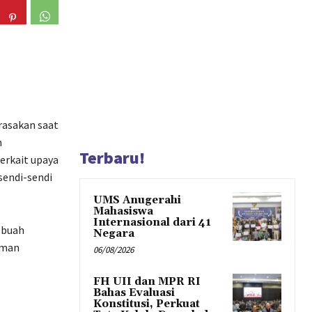
rasakan saat
m
Terbaru!
erkait upaya
sendi-sendi
UMS Anugerahi
Mahasiswa
Internasional dari 41
ebuah
Negara
aman
06/08/2026
FH UII dan MPR RI
Bahas Evaluasi
Konstitusi, Perkuat