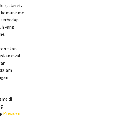
kerja kereta
an komunisme
i terhadap
uh yang
me.
iteruskan
uskan awal
gan
 dalam
ngan
sme di
ng
ap
Presiden