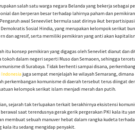
rupakan salah satu warga negara Belanda yang bekerja sebagai pe
lonial dan berperan besar terhadap lahirnya paham dan pemikir
 Pengaruh awal Seneevliet bermula saat dirinya ikut berpartisipas
Demokratis Sosial Hindia, yang merupakan kelompok serikat bur
rn dan agresif, serta memiliki pemikiran yang anti akan kapitalis
ah itu konsep pemikiran yang digagas oleh Senevliet dianut dan d
 tokoh dalam negeri seperti Muso dan Semaoen, sehingga tercet
omunisme di Surabaya. Tidak berhenti sampai disana, perkemban
i
Indonesia
juga sempat menjelajah ke wilayah Semarang, dimana
ah perkembangan komunisme di daerah tersebut terus diingat de
atuan kelompok serikat islam menjadi merah dan putih.
n, sejarah tak terlupakan terkait berakhirnya eksistensi komuni
 berawal saat terendusnya gerak gerik pergerakan PKI kala itu ya
an membuat sebuah manuver hebat dalam rangka kudeta terhad
 kala itu sedang mengidap penyakit.