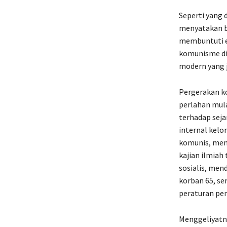
Seperti yang 
menyatakan b
membuntuti ek
komunisme d
modern yang j
Pergerakan k
perlahan mula
terhadap seja
internal kel
komunis, mem
kajian ilmiah
sosialis, me
korban 65, se
peraturan pe
Menggeliyatn