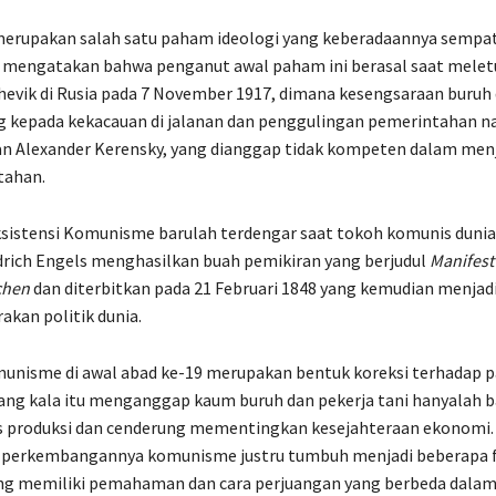
rupakan salah satu paham ideologi yang keberadaannya sempat 
ah mengatakan bahwa penganut awal paham ini berasal saat melet
hevik di Rusia pada 7 November 1917, dimana kesengsaraan buruh
g kepada kekacauan di jalanan dan penggulingan pemerintahan na
an Alexander Kerensky, yang dianggap tidak kompeten dalam men
tahan.
ksistensi Komunisme barulah terdengar saat tokoh komunis dunia 
drich Engels menghasilkan buah pemikiran yang berjudul
Manifest
chen
dan diterbitkan pada 21 Februari 1848 yang kemudian menjad
akan politik dunia.
munisme di awal abad ke-19 merupakan bentuk koreksi terhadap
ang kala itu menganggap kaum buruh dan pekerja tani hanyalah b
s produksi dan cenderung mementingkan kesejahteraan ekonomi.
m perkembangannya komunisme justru tumbuh menjadi beberapa f
g memiliki pemahaman dan cara perjuangan yang berbeda dala