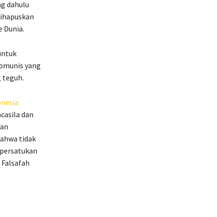
ng dahulu
dihapuskan
 Dunia.
ntuk
komunis yang
 teguh.
onesia
casila dan
kan
bahwa tidak
mpersatukan
 Falsafah