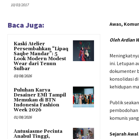
10/03/2017
Baca Juga:
Awas, Komun
Oleh Ardian 
Kaski Atelier
Persembahkan “Lipaq
Saqbe Mandar”: 5
Meningkatnya
Look Modern Modest
ini. Letupan 
Wear dari Tenun
Sulbar
dokumenter be
03/08/2026
konsolidasi d
kehidupan ma
Puluhan Karya
Desainer EMI Tampil
Memukau di BTN
Publik seakan
Indonesia Fashion
Week 2026
pembodohan s
01/08/2026
komunis yang
Antusiasme Pecinta
Sejarah Awal
Anabul Tinggi,