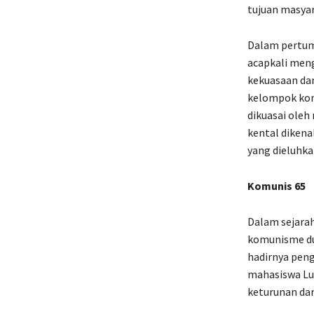
tujuan masyar
Dalam pertum
acapkali men
kekuasaan dan
kelompok kom
dikuasai oleh
kental diken
yang dieluhka
Komunis 65
Dalam sejarah
komunisme dun
hadirnya pen
mahasiswa L
keturunan dar