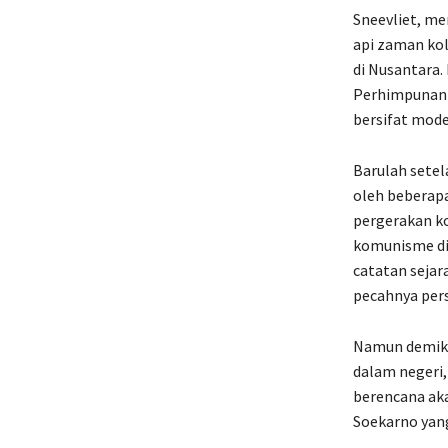
Sneevliet, me
api zaman ko
di Nusantara.
Perhimpunan 
bersifat mode
Barulah setel
oleh beberapa
pergerakan k
komunisme d
catatan sejar
pecahnya pers
Namun demikia
dalam negeri,
berencana ak
Soekarno yang