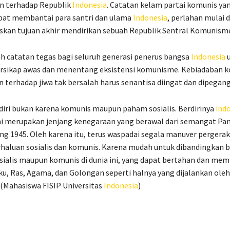
n terhadap Republik
Indonesia
. Catatan kelam partai komunis ya
pat membantai para santri dan ulama
Indonesia
, perlahan mulai 
kan tujuan akhir mendirikan sebuah Republik Sentral Komunisme
h catatan tegas bagi seluruh generasi penerus bangsa
Indonesia
u
ersikap awas dan menentang eksistensi komunisme. Kebiadaban 
n terhadap jiwa tak bersalah harus senantisa diingat dan dipegang
diri bukan karena komunis maupun paham sosialis. Berdirinya
ind
ni merupakan jenjang kenegaraan yang berawal dari semangat Pan
 1945. Oleh karena itu, terus waspadai segala manuver pergera
haluan sosialis dan komunis. Karena mudah untuk dibandingkan 
sialis maupun komunis di dunia ini, yang dapat bertahan dan me
u, Ras, Agama, dan Golongan seperti halnya yang dijalankan oleh
* (Mahasiswa FISIP Universitas
Indonesia
)