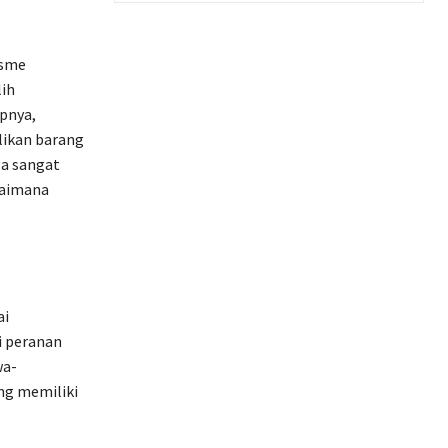
isme
ih
pnya,
ikan barang
ga sangat
gaimana
ai
i peranan
wa-
ng memiliki