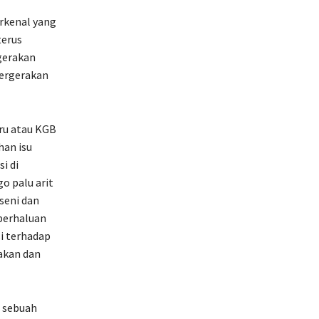
erkenal yang
terus
gerakan
pergerakan
ru atau KGB
han isu
i di
o palu arit
seni dan
berhaluan
i terhadap
akan dan
 sebuah