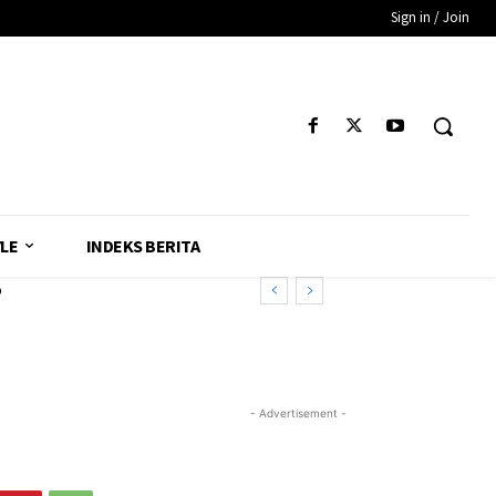
Sign in / Join
YLE
INDEKS BERITA
o
- Advertisement -