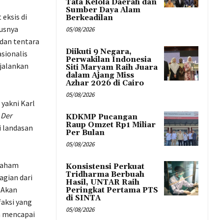
Tata Kelola Daerah dan
Sumber Daya Alam
eksis di
Berkeadilan
usnya
05/08/2026
 dan tentara
Diikuti 9 Negara,
sionalis
Perwakilan Indonesia
jalankan
Siti Maryam Raih Juara
dalam Ajang Miss
Azhar 2026 di Cairo
05/08/2026
yakni Karl
 Der
KDKMP Pucangan
Raup Omzet Rp1 Miliar
i landasan
Per Bulan
05/08/2026
 paham
Konsistensi Perkuat
Tridharma Berbuah
agian dari
Hasil, UNTAR Raih
 Akan
Peringkat Pertama PTS
di SINTA
aksi yang
05/08/2026
m mencapai