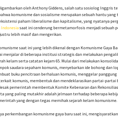
digambarkan oleh Anthony Giddens, salah satu sosiolog Inggris t
ahwa komunisme dan sosialisme merupakan sebuah hantu yang 
sistensi paham liberalisme dan kapitalisme, yang nyatanya per
i
Indonesia
saat ini cenderung bermetamorfosis menjadi sebuah 
ustru lebih masif dan mengerikan.
omunisme saat ini yang lebih dikenal dengan Komunisme Gaya Ba
i menjalar di beberapa institusi strategis dan melakukan pengali
rah kelam serta catatan kejam 65. Mulai dari melakukan konsolidas
ompok saudara sepaham komunis, menyebarkan ide bohong dan log
buat buku pencitraan berhaluan komunis, menggelar panggung 
 terkait komunis, membentuk dan mendeklarasikan partai-partai 
ndesak pemerintah membentuk Komite Kebenaran dan Rekonsilias
rta yang paling mutakhir adalah jelmaan terhadap beberapa kebij
merintah yang dengan tegas memihak sejarah kelam komunisme.
ya perkembangan komunisme gaya baru saat ini, mengisyaratkan