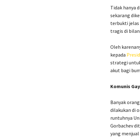
Tidak hanya d
sekarang dik
terbukti jelas
tragis di bil
Oleh karenany
kepada
Presi
strategi unt
akut bagi bum
Komunis Gay
Banyak orang
dilakukan di 
runtuhnya Uni
Gorbachev dit
yang menjual 