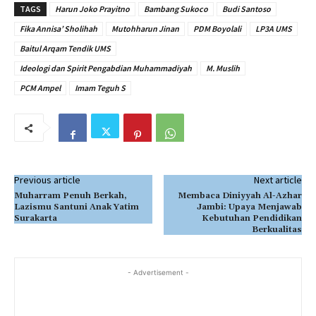
TAGS
Harun Joko Prayitno
Bambang Sukoco
Budi Santoso
Fika Annisa’ Sholihah
Mutohharun Jinan
PDM Boyolali
LP3A UMS
Baitul Arqam Tendik UMS
Ideologi dan Spirit Pengabdian Muhammadiyah
M. Muslih
PCM Ampel
Imam Teguh S
Previous article
Next article
Muharram Penuh Berkah,
Membaca Diniyyah Al-Azhar
Lazismu Santuni Anak Yatim
Jambi: Upaya Menjawab
Surakarta
Kebutuhan Pendidikan
Berkualitas
- Advertisement -