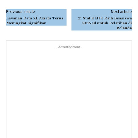
Previous article
Next article
Layanan Data XL Axiata Terus
21 Staf KLHK Raih Beasiswa
Meningkat Signifikan
StuNed untuk Pelatihan di
Belanda
- Advertisement -