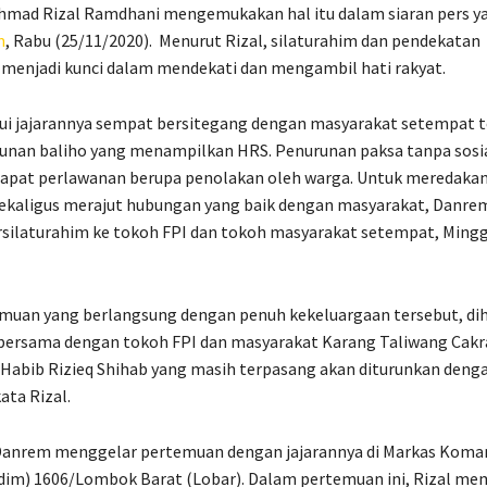
Ahmad Rizal Ramdhani mengemukakan hal itu dalam siaran pers y
m
, Rabu (25/11/2020). Menurut Rizal, silaturahim dan pendekatan
menjadi kunci dalam mendekati dan mengambil hati rakyat.
ui jajarannya sempat bersitegang dengan masyarakat setempat t
nan baliho yang menampilkan HRS. Penurunan paksa tanpa sosial
pat perlawanan berupa penolakan oleh warga. Untuk meredaka
ekaligus merajut hubungan yang baik dengan masyarakat, Danre
rsilaturahim ke tokoh FPI dan tokoh masyarakat setempat, Mingg
muan yang berlangsung dengan penuh kekeluargaan tersebut, dih
bersama dengan tokoh FPI dan masyarakat Karang Taliwang Cak
Habib Rizieq Shihab yang masih terpasang akan diturunkan denga
ata Rizal.
anrem menggelar pertemuan dengan jajarannya di Markas Koman
dim) 1606/Lombok Barat (Lobar). Dalam pertemuan ini, Rizal me