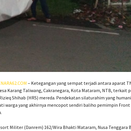
NARA62.COM
– Ketegangan yang sempat terjadi antara aparat T
esa Karang Taliwang, Cakranegara, Kota Mataram, NTB, terkait 
Rizieq Shihab (HRS) mereda. Pendekatan silaturahim yang human
ti warga yang akhirnya mencopot sendiri baliho pemimpin Fron
.
ort Militer (Danrem) 162/Wira Bhakti Mataram, Nusa Tenggara 