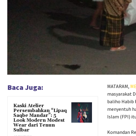
Baca Juga:
MATARAM,
ME
masyarakat D
baliho Habib 
Kaski Atelier
menyentuh ha
Persembahkan “Lipaq
Saqbe Mandar”: 5
Islam (FPI) itu
Look Modern Modest
Wear dari Tenun
Sulbar
Komandan Res