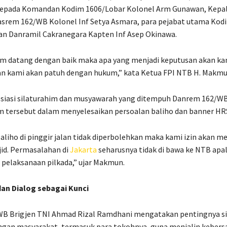
epada Komandan Kodim 1606/Lobar Kolonel Arm Gunawan, Kepal
Kasrem 162/WB Kolonel Inf Setya Asmara, para pejabat utama Kod
an Danramil Cakranegara Kapten Inf Asep Okinawa.
m datang dengan baik maka apa yang menjadi keputusan akan ka
an kami akan patuh dengan hukum,” kata Ketua FPI NTB H. Makmu
siasi silaturahim dan musyawarah yang ditempuh Danrem 162/W
 tersebut dalam menyelesaikan persoalan baliho dan banner HRS
aliho di pinggir jalan tidak diperbolehkan maka kami izin akan 
jid. Permasalahan di
Jakarta
seharusnya tidak di bawa ke NTB apala
pelaksanaan pilkada,” ujar Makmun.
dan Dialog sebagai Kunci
B Brigjen TNI Ahmad Rizal Ramdhani mengatakan pentingnya si
engan masyarakat, termasuk para tokohnya, guna menjalin keber