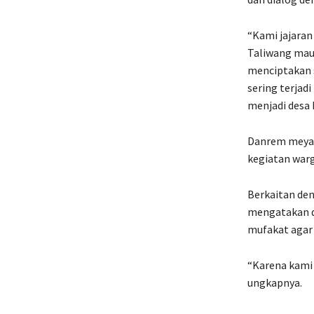
“Kami jajaran
Taliwang maup
menciptakan s
sering terja
menjadi desa 
Danrem meyak
kegiatan war
Berkaitan de
mengatakan d
mufakat agar 
“Karena kami P
ungkapnya.