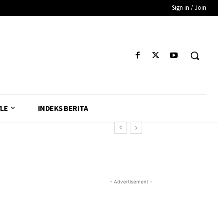
Sign in / Join
YLE
INDEKS BERITA
- Advertisement -