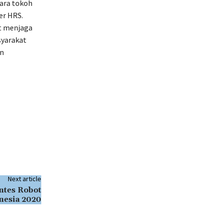
para tokoh
er HRS.
t menjaga
syarakat
an
Next article
tes Robot
nesia 2020