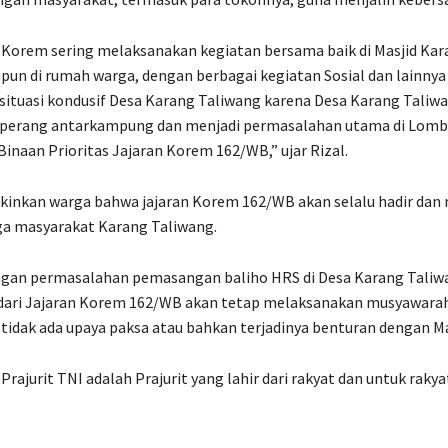
 Korem sering melaksanakan kegiatan bersama baik di Masjid Kar
un di rumah warga, dengan berbagai kegiatan Sosial dan lainnya
ituasi kondusif Desa Karang Taliwang karena Desa Karang Taliwa
di perang antarkampung dan menjadi permasalahan utama di Lomb
Binaan Prioritas Jajaran Korem 162/WB,” ujar Rizal.
inkan warga bahwa jajaran Korem 162/WB akan selalu hadir da
ga masyarakat Karang Taliwang.
ngan permasalahan pemasangan baliho HRS di Desa Karang Tali
ari Jajaran Korem 162/WB akan tetap melaksanakan musyawara
tidak ada upaya paksa atau bahkan terjadinya benturan dengan M
rajurit TNI adalah Prajurit yang lahir dari rakyat dan untuk rakya