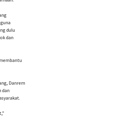
ang
 guna
ng dulu
ok dan
n membantu
wang, Danrem
h dan
asyarakat.
t,”