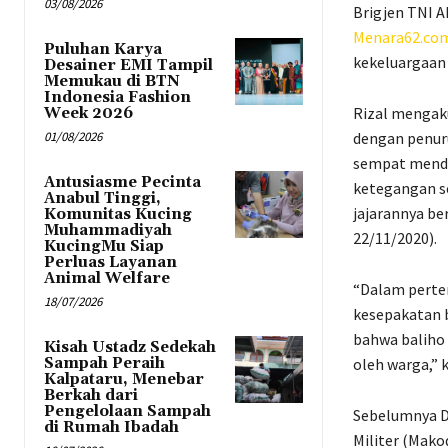
03/08/2026
Brigjen TNI 
Menara62.co
Puluhan Karya
kekeluargaan 
Desainer EMI Tampil
Memukau di BTN
Indonesia Fashion
Rizal mengak
Week 2026
01/08/2026
dengan penuru
sempat menda
Antusiasme Pecinta
ketegangan s
Anabul Tinggi,
jajarannya be
Komunitas Kucing
Muhammadiyah
22/11/2020).
KucingMu Siap
Perluas Layanan
Animal Welfare
“Dalam perte
18/07/2026
kesepakatan 
bahwa baliho 
Kisah Ustadz Sedekah
Sampah Peraih
oleh warga,” k
Kalpataru, Menebar
Berkah dari
Pengelolaan Sampah
Sebelumnya D
di Rumah Ibadah
Militer (Mako