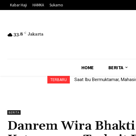
Kabar Haji
HAMKA
Sukarno
33.8
C
Jakarta
HOME
BERITA
Saat Ibu Bermuktamar, Mahas
TERBARU
BERITA
Danrem Wira Bhakt