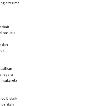
ang diterima
erkait
isasi itu
n
m dan
u (
asilkan
ranegara
n sukarela
do Distrik
mberikan