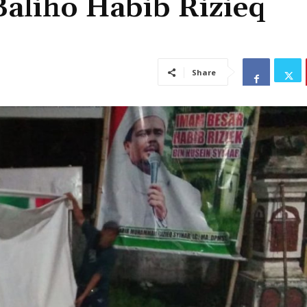
Baliho Habib Rizieq
Share