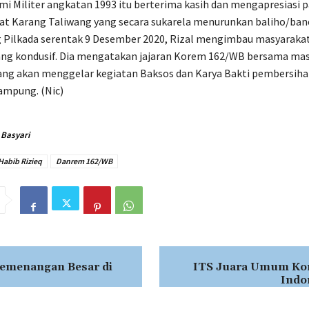
i Militer angkatan 1993 itu berterima kasih dan mengapresiasi 
at Karang Taliwang yang secara sukarela menurunkan baliho/ban
Pilkada serentak 9 Desember 2020, Rizal mengimbau masyaraka
ang kondusif. Dia mengatakan jajaran Korem 162/WB bersama ma
ang akan menggelar kegiatan Baksos dan Karya Bakti pembersih
ampung. (Nic)
 Basyari
Habib Rizieq
Danrem 162/WB
Kemenangan Besar di
ITS Juara Umum Kon
Indo