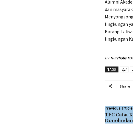
Alumni Akadem
dan masyarak
Menyongsong 
lingkungan y
Karang Taliw
lingkungan K
By
Nurcholis MA
TAGS
fpi
Share
Previous article
TFC Catat 
Donohudan