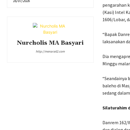
16/07/2026
pengarahan k
(Kasi) Intel 
1606/Lobar, d
“Bapak Danre
laksanakan d
Nurcholis MA Basyari
http://menara62.com
Dia mengapre
Minggu malam
“Seandainya b
baleho di Mas
sedang dalam 
Silaturahim 
Danrem 162/W
dan dialog d