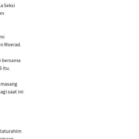
a Seksi
im
mi
n Moerad.
B bersama
 itu.
memasang
gi saat ini
laturahim
samaan.