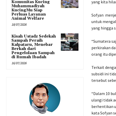
yang kita hila
Komunitas Kucing
Muhammadiyah
KucingMu Siap
Perluas Layanan
Sofyan menjel
Animal Welfare
untuk mengalir
18/07/2026
yang hingga sa
Kisah Ustadz Sedekah
Sampah Peraih
“Sumatera saja
Kalpataru, Menebar
perkirakan da
Berkah dari
Pengelolaan Sampah
orang itu dipe
di Rumah Ibadah
16/07/2026
Terkait denga
subsidi ini t
tersebut sebe
“Dalam 10 bul
ulangi tidak 
berhentikan u
kata Sofyan 