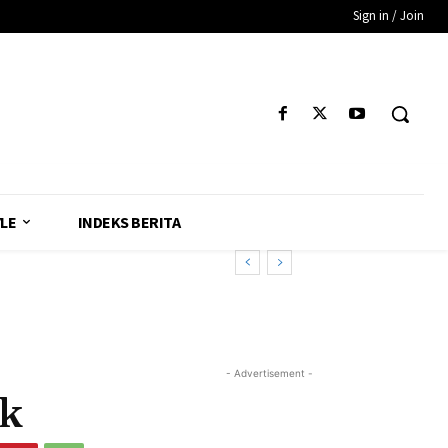
Sign in / Join
YLE
INDEKS BERITA
- Advertisement -
ik