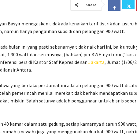
Share
yan Basyir menegaskan tidak ada kenaikan tarif listrik dan justru 
, namun hanya pengalihan subsidi dari pelanggan 900 watt.
 pada bulan ini yang pasti sebenarnya tidak naik hari ini, baik untuk
aat, 1.300 watt dan seterusnya, (bahkan) per KWH nya turun,” kata
onferensi pers di Kantor Staf Kepresidenan
Jakarta
, Jumat (1/06/2
ilansir Antara.
hwa yang berlaku per Jumat ini adalah pelanggan 900 watt dicab
etelah pemerintah menilai mereka tidak berhak mendapatkan subs
kat miskin. Salah satunya adalah penggunaan untuk bisnis sepert
n 40 kamar dalam satu gedung, setiap kamarnya ditaruh 900 watt,”
rumah (mewah) juga yang menggunakan dua kali 900 watt, nah in