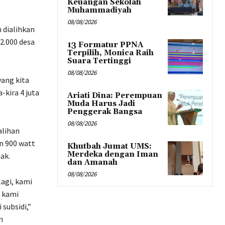
Keuangan Sekolah
Muhammadiyah
08/08/2026
 dialihkan
 2.000 desa
13 Formatur PPNA
Terpilih, Monica Raih
Suara Tertinggi
08/08/2026
yang kita
-kira 4 juta
Ariati Dina: Perempuan
Muda Harus Jadi
Penggerak Bangsa
08/08/2026
alihan
n 900 watt
Khutbah Jumat UMS:
Merdeka dengan Iman
ak.
dan Amanah
08/08/2026
lagi, kami
k kami
subsidi,”
n