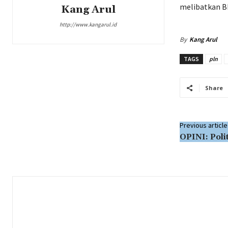
melibatkan BP
Kang Arul
http://www.kangarul.id
By
Kang Arul
TAGS
pln
Share
Previous article
OPINI: Poli