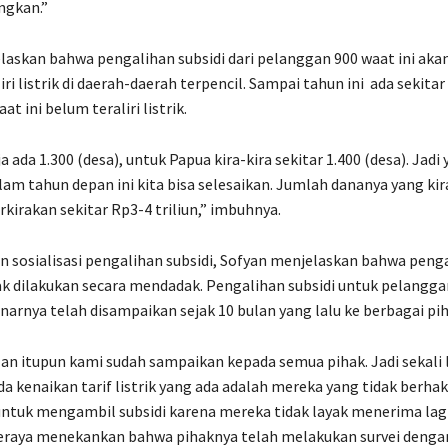
ngkan.”
askan bahwa pengalihan subsidi dari pelanggan 900 waat ini akan
i listrik di daerah-daerah terpencil. Sampai tahun ini ada sekitar
at ini belum teraliri listrik.
 ada 1.300 (desa), untuk Papua kira-kira sekitar 1.400 (desa). Jadi 
lam tahun depan ini kita bisa selesaikan. Jumlah dananya yang kira
rkirakan sekitar Rp3-4 triliun,” imbuhnya.
n sosialisasi pengalihan subsidi, Sofyan menjelaskan bahwa peng
idak dilakukan secara mendadak. Pengalihan subsidi untuk pelangga
narnya telah disampaikan sejak 10 bulan yang lalu ke berbagai pih
an itupun kami sudah sampaikan kepada semua pihak. Jadi sekali 
ada kenaikan tarif listrik yang ada adalah mereka yang tidak berha
ntuk mengambil subsidi karena mereka tidak layak menerima lagi 
seraya menekankan bahwa pihaknya telah melakukan survei denga