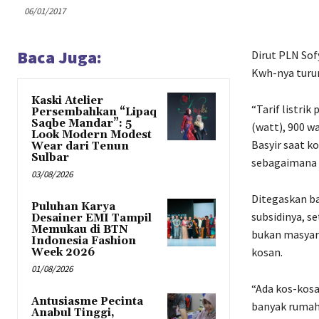
06/01/2017
Baca Juga:
Dirut PLN Sof
Kwh-nya turun
Kaski Atelier
“Tarif listrik
Persembahkan “Lipaq
Saqbe Mandar”: 5
(watt), 900 w
Look Modern Modest
Basyir saat k
Wear dari Tenun
Sulbar
sebagaimana d
03/08/2026
Ditegaskan ba
Puluhan Karya
subsidinya, s
Desainer EMI Tampil
Memukau di BTN
bukan masyara
Indonesia Fashion
kosan.
Week 2026
01/08/2026
“Ada kos-kosa
Antusiasme Pecinta
banyak rumah-
Anabul Tinggi,