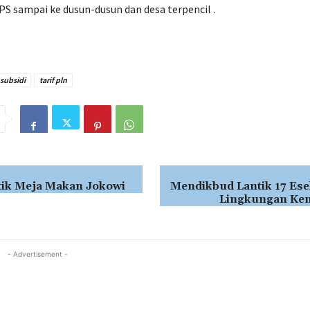
S sampai ke dusun-dusun dan desa terpencil .
subsidi
tarif pln
tik Meja Makan Jokowi
Mendikbud Lantik 17 Ese
Lingkungan Ke
- Advertisement -