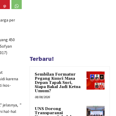
harga per
 yang 450
 Sofyan
017)
Terbaru!
ut
Sembilan Formatur
idi karena
Pegang Kunci Masa
Depan Tapak Suci,
i kos-
Siapa Bakal Jadi Ketua
Umum?
08/08/2026
 jelasnya, ”
UNS Dorong
i hal-hal
Transparansi