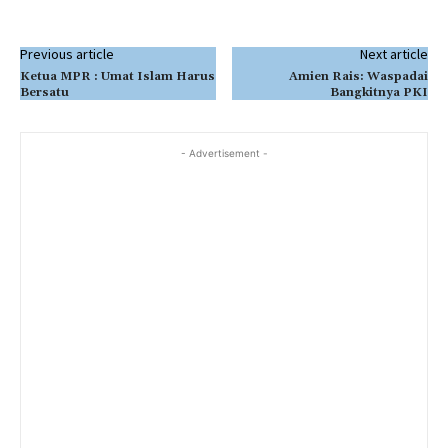
Previous article
Next article
Ketua MPR : Umat Islam Harus
Amien Rais: Waspadai
Bersatu
Bangkitnya PKI
- Advertisement -