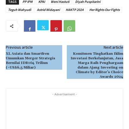
TAGS
PP IPM
KPAI
Weni Hastuti
Diyah Puspitarini
Teguh Wahyudi
Astrid Widayani
HAKTP 2024
Her Rights Our Fights
Previous article
Next article
XL Axiata dan Smartfren
Komitmen Tingkatkan Iklim
Umumkan Merger Strategis
Investasi Berkelanjutan, Jasa
Bernilai IDR104 Triliun
Marga Raih Penghargaan
(~US$6,5 Miliar)
dalam Ajang Investing on
Climate by Editor’s Choice
Awards 2024
- Advertisement -