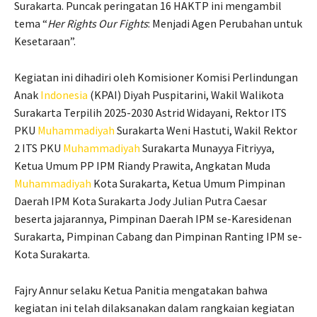
Surakarta. Puncak peringatan 16 HAKTP ini mengambil
tema “
Her Rights Our Fights
: Menjadi Agen Perubahan untuk
Kesetaraan”.
Kegiatan ini dihadiri oleh Komisioner Komisi Perlindungan
Anak
Indonesia
(KPAI) Diyah Puspitarini, Wakil Walikota
Surakarta Terpilih 2025-2030 Astrid Widayani, Rektor ITS
PKU
Muhammadiyah
Surakarta Weni Hastuti, Wakil Rektor
2 ITS PKU
Muhammadiyah
Surakarta Munayya Fitriyya,
Ketua Umum PP IPM Riandy Prawita, Angkatan Muda
Muhammadiyah
Kota Surakarta, Ketua Umum Pimpinan
Daerah IPM Kota Surakarta Jody Julian Putra Caesar
beserta jajarannya, Pimpinan Daerah IPM se-Karesidenan
Surakarta, Pimpinan Cabang dan Pimpinan Ranting IPM se-
Kota Surakarta.
Fajry Annur selaku Ketua Panitia mengatakan bahwa
kegiatan ini telah dilaksanakan dalam rangkaian kegiatan