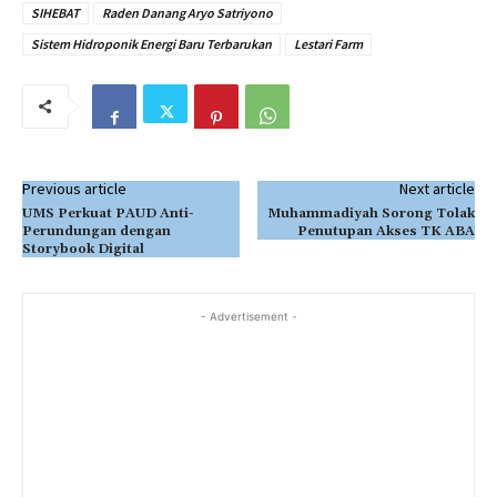
SIHEBAT
Raden Danang Aryo Satriyono
Sistem Hidroponik Energi Baru Terbarukan
Lestari Farm
Previous article
Next article
UMS Perkuat PAUD Anti-
Muhammadiyah Sorong Tolak
Perundungan dengan
Penutupan Akses TK ABA
Storybook Digital
- Advertisement -