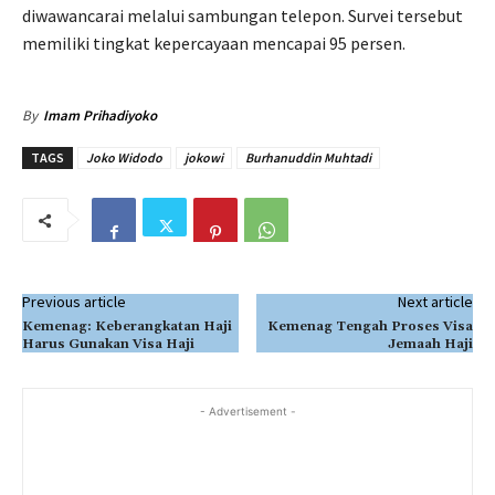
diwawancarai melalui sambungan telepon. Survei tersebut
memiliki tingkat kepercayaan mencapai 95 persen.
By
Imam Prihadiyoko
TAGS
Joko Widodo
jokowi
Burhanuddin Muhtadi
Previous article
Next article
Kemenag: Keberangkatan Haji
Kemenag Tengah Proses Visa
Harus Gunakan Visa Haji
Jemaah Haji
- Advertisement -