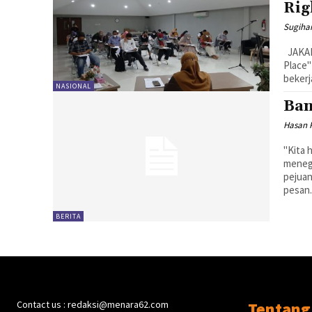
Rig
Sugiha
JAKARTA, MENARA62.COM - Filosofi "The Right Man on The Right
Place
bekerja
NASIONAL
Ban
Hasan 
"Kita 
menega
pejua
pesan.
BERITA
Contact us : redaksi@menara62.com
Tentang