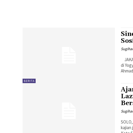
Sin
Sos
Sugiha
JAKARTA, MENARA62.COM – Menjelang Rapat Kerja Nasional Lazismu
di Yo
Ahmad 
BERITA
Aja
Laz
Be
Sugiha
SOLO,
kajian