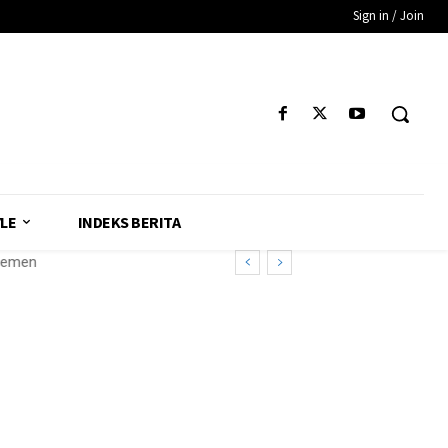
Sign in / Join
YLE
INDEKS BERITA
emen