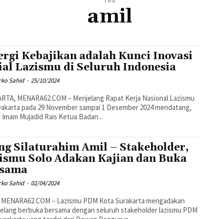
TAG
amil
ergi Kebajikan adalah Kunci Inovasi
ial Lazismu di Seluruh Indonesia
rko Sahid
-
25/10/2024
gyakarta pada 29 November sampai 1 Desember 2024 mendatang,
Imam Mujadid Rais Ketua Badan...
ng Silaturahim Amil – Stakeholder,
ismu Solo Adakan Kajian dan Buka
rsama
rko Sahid
-
02/04/2024
 MENARA62.COM – Lazismu PDM Kota Surakarta mengadakan
 jelang berbuka bersama dengan seluruh stakeholder lazismu PDM