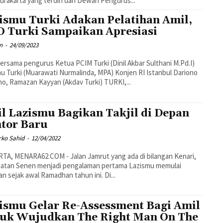
urakarta yang terdiri dari Dewan Pengurus...
ismu Turki Adakan Pelatihan Amil,
 Turki Sampaikan Apresiasi
n
-
24/09/2023
ersama pengurus Ketua PCIM Turki (Dinil Akbar Sulthani M.Pd.I)
u Turki (Muarawati Nurmalinda, MPA) Konjen RI Istanbul Dariono
o, Ramazan Kayyan (Akdav Turki) TURKI,...
l Lazismu Bagikan Takjil di Depan
tor Baru
rko Sahid
-
12/04/2022
atan Senen menjadi pengalaman pertama Lazismu memulai
an sejak awal Ramadhan tahun ini. Di...
ismu Gelar Re-Assessment Bagi Amil
uk Wujudkan The Right Man On The