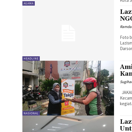
Kota S
AGAMA
Laz
NGO
Ramda
Foto b
Lazism
Darson
HEADLINE
Ami
Kan
Sugiha
JAKARTA, MENARA62.COM - Jalan Jamrut yang ada di bilangan Kenari,
Kecam
kegiat
NASIONAL
Laz
Unt