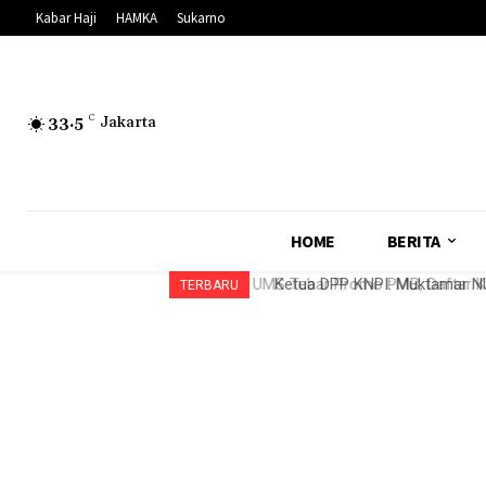
Kabar Haji
HAMKA
Sukarno
33.5
C
Jakarta
HOME
BERITA
UMS Tebar Promo PMB, Daftar Ku
Ketua DPP KNPI: Muktamar NU
TERBARU