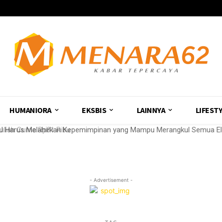
HUMANIORA
EKSBIS
LAINNYA
LIFEST
liah Cuma Rp81 Ribu
 Harus Melahirkan Kepemimpinan yang Mampu Merangkul Semua El
- Advertisement -