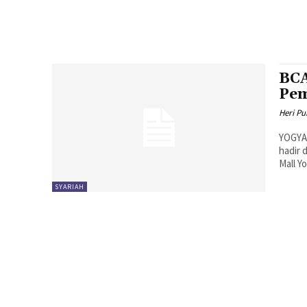
BCA
Pem
Heri P
YOGYA
hadir 
Mall Y
SYARIAH