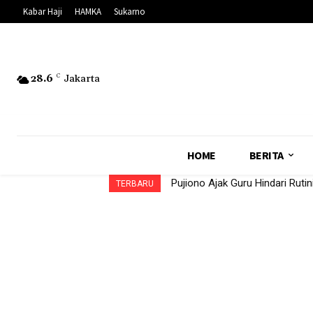
Kabar Haji
HAMKA
Sukarno
28.6
C
Jakarta
HOME
BERITA
Pujiono Ajak Guru Hindari Ruti
TERBARU