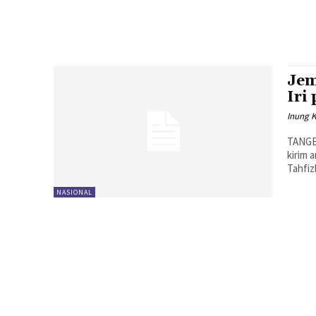
Jem
Iri
Inung 
TANGE
kirim 
Tahfiz
NASIONAL