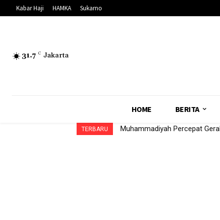
Kabar Haji
HAMKA
Sukarno
31.7
C
Jakarta
HOME
BERITA
Muhammadiyah Percepat Gerak
TERBARU