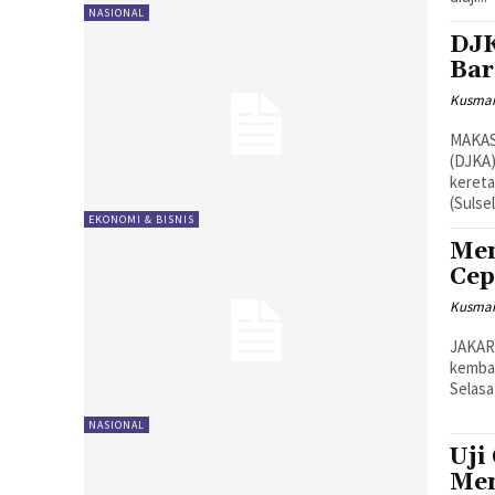
NASIONAL
DJK
Bar
Kusman
MAKAS
(DJKA
kereta
(Sulsel
EKONOMI & BISNIS
Men
Cep
Kusman
JAKAR
kembal
Selasa
NASIONAL
Uji
Men