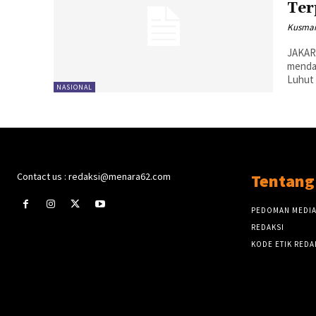
Ter
Kusman
JAKAR
mendam
Luhut 
NASIONAL
Contact us : redaksi@menara62.com
Tentang
PEDOMAN MEDIA
REDAKSI
KODE ETIK REDA