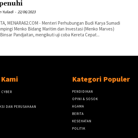
penuhi
 Yuliadi
-
22/06/2023
TA, MENARA62.COM - Menteri Perhubungan Budi Karya Sumadi
pingi Menko Bidang Maritim dan Investasi (Menko Marves)
Binsar Pandjaitan, mengikuti uji coba Kereta Cepat...
 Kami
Kategori Populer
PENDIDIKAN
 CYBER
OPINI & SOSOK
AGAMA
KSI DAN PERUSAHAAN
BERITA
KESEHATAN
POLITIK