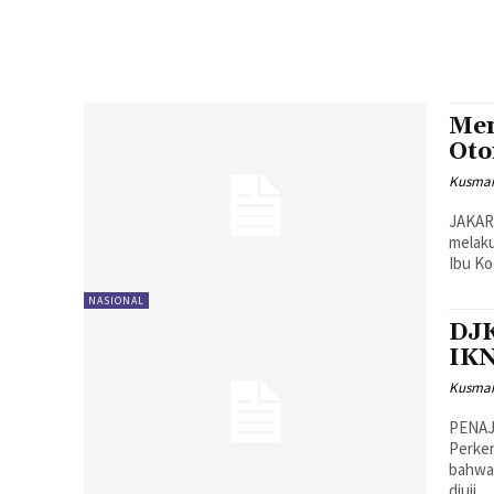
Men
Oto
Kusman
JAKAR
melaku
Ibu Ko
NASIONAL
DJK
IK
Kusman
PENAJ
Perke
bahwa 
diuji...