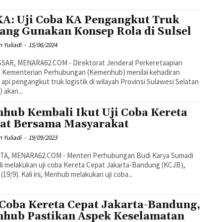
A: Uji Coba KA Pengangkut Truk
ang Gunakan Konsep Rola di Sulsel
 Yuliadi
-
15/06/2024
SAR, MENARA62.COM - Direktorat Jenderal Perkeretaapian
) Kementerian Perhubungan (Kemenhub) menilai kehadiran
 api pengangkut truk logistik di wilayah Provinsi Sulawesi Selatan
) akan...
hub Kembali Ikut Uji Coba Kereta
at Bersama Masyarakat
 Yuliadi
-
19/09/2023
TA, MENARA62.COM - Menteri Perhubungan Budi Karya Sumadi
i melakukan uji coba Kereta Cepat Jakarta-Bandung (KCJB),
 (19/9). Kali ini, Menhub melakukan uji coba...
 Coba Kereta Cepat Jakarta-Bandung,
hub Pastikan Aspek Keselamatan