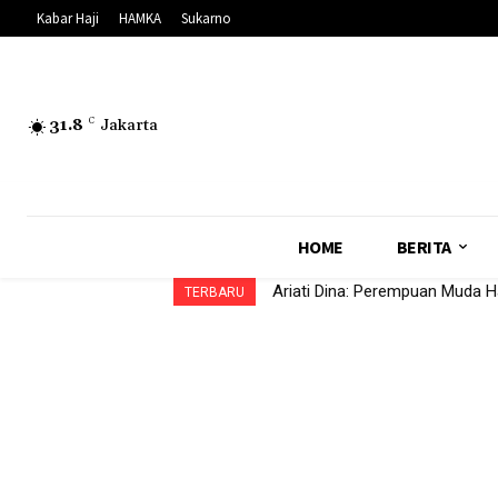
Kabar Haji
HAMKA
Sukarno
31.8
C
Jakarta
HOME
BERITA
Ariati Dina: Perempuan Muda 
TERBARU