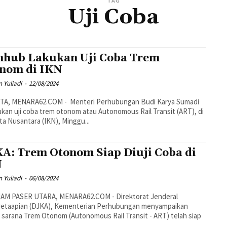
TAG
Uji Coba
hub Lakukan Uji Coba Trem
nom di IKN
 Yuliadi
-
12/08/2024
TA, MENARA62.COM - Menteri Perhubungan Budi Karya Sumadi
kan uji coba trem otonom atau Autonomous Rail Transit (ART), di
ta Nusantara (IKN), Minggu...
A: Trem Otonom Siap Diuji Coba di
N
 Yuliadi
-
06/08/2024
AM PASER UTARA, MENARA62.COM - Direktorat Jenderal
retaapian (DJKA), Kementerian Perhubungan menyampaikan
sarana Trem Otonom (Autonomous Rail Transit - ART) telah siap