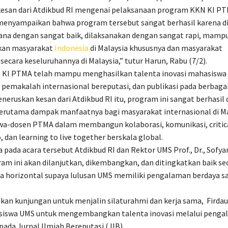
esan dari Atdikbud RI mengenai pelaksanaan program KKN KI PT
 menyampaikan bahwa program tersebut sangat berhasil karena d
ana dengan sangat baik, dilaksanakan dengan sangat rapi, mamp
an masyarakat
Indonesia
di Malaysia khususnya dan masyarakat
secara keseluruhannya di Malaysia,” tutur Harun, Rabu (7/2).
KI PTMA telah mampu menghasilkan talenta inovasi mahasiswa
 pemakalah internasional bereputasi, dan publikasi pada berbagai 
neruskan kesan dari Atdikbud RI itu, program ini sangat berhasil
erutama dampak manfaatnya bagi masyarakat internasional di Ma
wa-dosen PTMA dalam membangun kolaborasi, komunikasi, critica
, dan learning to live together berskala global.
pada acara tersebut Atdikbud RI dan Rektor UMS Prof., Dr., Sofyan 
am ini akan dilanjutkan, dikembangkan, dan ditingkatkan baik sec
 horizontal supaya lulusan UMS memiliki pengalaman berdaya sa
kan kunjungan untuk menjalin silaturahmi dan kerja sama, Firda
siswa UMS untuk mengembangkan talenta inovasi melalui pengal
pada Jurnal Ilmiah Bereputasi (JIB).