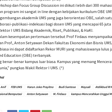
kshop dan Focus Group Discussion ini diikuti lebih dari 300 mahas
n program ini sangat in line dengan kebijakan kurikulum OBE UM
ngembangan akademik UMS yang juga berorientasi OBE, salah sat
orasi-publikasi-indeksasi bagi dosen UMS yang mencapai 65 juta 
ektor I UMS Bidang Akademik, Riset, Publikasi, & HaKI.
alam kesempatan pertemuan tersebut Prof Firdaus menyampaika
n Prof., Anton Setyawan Dekan Fakultas Ekonomi dan Bisnis UMS,
 biasa ini dapat didaftarkan Rekor MURI yang mahasiswanya lulus j
d Education (OBE) terbanyak.
benar-benar kampus luar biasa. Kampus yang memang Mencera
nia,” pungkas Wakil Rektor I UMS. (*)
hid
 Anif
FEB UMS
Harun Joko Prayitno
Budi Santoso
Maysali
Atdikbud RI 
sional Bereputasi
Anton Setyawan
M. Firdaus
kampus Mencerahkan Unggul M