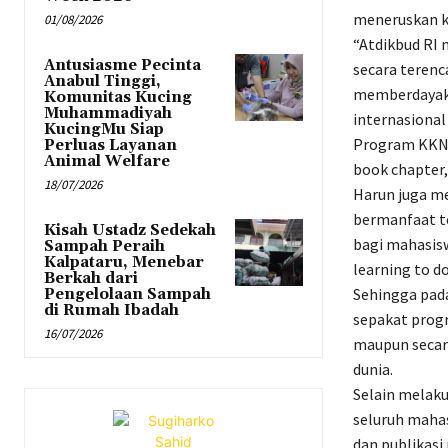
meneruskan k
01/08/2026
“Atdikbud RI
Antusiasme Pecinta
secara terenc
Anabul Tinggi,
memberdayak
Komunitas Kucing
Muhammadiyah
internasional 
KucingMu Siap
Program KKN 
Perluas Layanan
Animal Welfare
book chapter,
18/07/2026
Harun juga me
bermanfaat t
Kisah Ustadz Sedekah
bagi mahasis
Sampah Peraih
Kalpataru, Menebar
learning to do
Berkah dari
Sehingga pada 
Pengelolaan Sampah
di Rumah Ibadah
sepakat progr
16/07/2026
maupun secara
dunia.
Selain melaku
seluruh maha
dan publikasi 