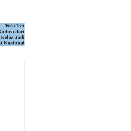
Next article
udiro dari
 Kelas Jadi
t Nasional