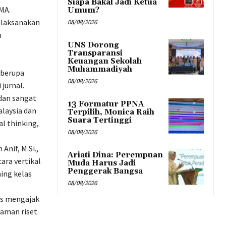
Siapa Bakal Jadi Ketua
MA.
Umum?
ilaksanakan
08/08/2026
u
UNS Dorong
Transparansi
Keuangan Sekolah
Muhammadiyah
 berupa
08/08/2026
jurnal.
 dan sangat
13 Formatur PPNA
laysia dan
Terpilih, Monica Raih
Suara Tertinggi
l thinking,
08/08/2026
Anif, M.Si.,
Ariati Dina: Perempuan
ara vertikal
Muda Harus Jadi
Penggerak Bangsa
ing kelas
08/08/2026
us mengajak
aman riset