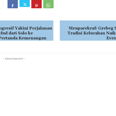
gresif Yakini Perjalanan
Menparekraf: Grebeg S
ud dari Solo ke
Tradisi Kelurahan Naik
Pertanda Kemenangan
Even
- Advertisement -