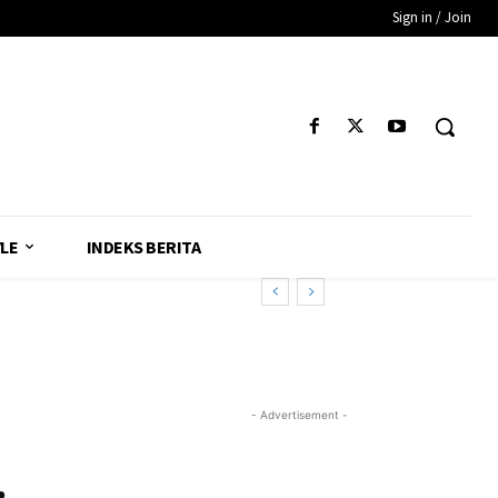
Sign in / Join
YLE
INDEKS BERITA
- Advertisement -