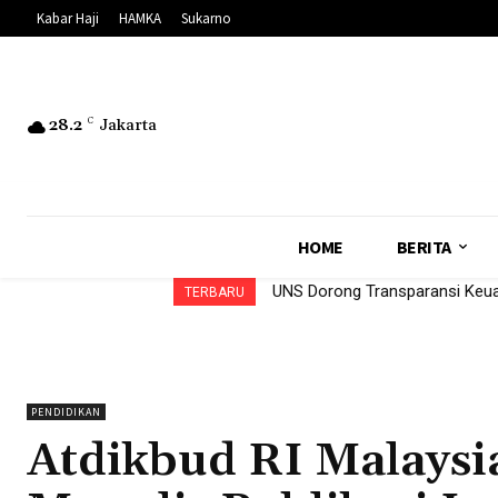
Kabar Haji
HAMKA
Sukarno
28.2
C
Jakarta
HOME
BERITA
UNS Dorong Transparansi Keua
13 Formatur PPNA Terpilih, Mo
TERBARU
PENDIDIKAN
Atdikbud RI Malaysi