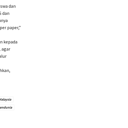
iswa dan
S dan
unya
per paper,”
n kepada
 agar
alur
hkan,
Malaysia
endunia