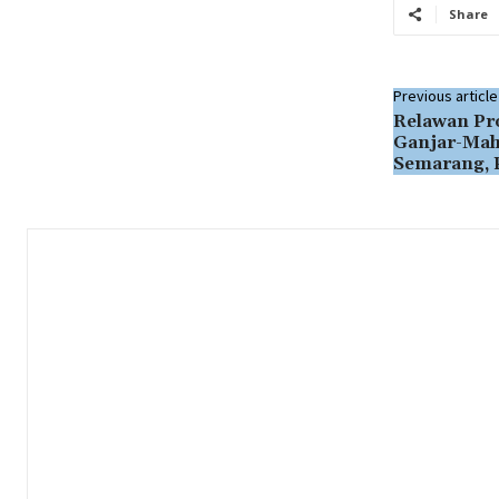
Share
Previous article
Relawan Pro
Ganjar-Mahf
Semarang, 