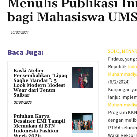
Menulis Publikasi In
bagi Mahasiswa UM
10/02/2024
Baca Juga:
SOLO
,
MENAR
Firdaus, yang
Republik
Indo
Kaski Atelier
Muhammadiy
Persembahkan “Lipaq
Saqbe Mandar”: 5
(6/2/2024).
Look Modern Modest
Kunjungan yan
Wear dari Tenun
Sulbar
lanjut imple
03/08/2026
Muhammadiy
Program KKN 
Puluhan Karya
dengan meliba
Desainer EMI Tampil
Memukau di BTN
PTMA seluru
Indonesia Fashion
Wakil Rektor 
Week 2026