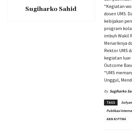
“Kegiatan wor
Sugiharko Sahid
dosen UMS. Da
kebijakan pe
program kolab
imbuh Wakil R
Menariknya d
Rektor UMS da
kegiatan luar
Outcome Base
“UMS memang 
Unggul, Mendu
By
Sugiharko Sa
TAGS
Sofyan
Publikasi Interna
KKN KI PTMA