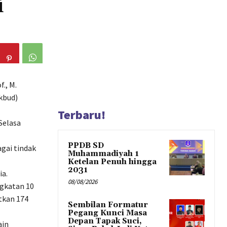
i
., M.
kbud)
Terbaru!
Selasa
PPDB SD
gai tindak
Muhammadiyah 1
Ketelan Penuh hingga
2031
ia.
08/08/2026
ngkatan 10
tkan 174
Sembilan Formatur
Pegang Kunci Masa
Depan Tapak Suci,
ain