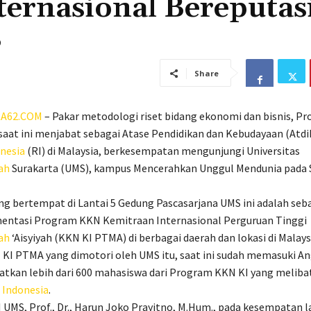
ternasional Bereputas
S
Share
A62.COM
– Pakar metodologi riset bidang ekonomi dan bisnis, Prof
 saat ini menjabat sebagai Atase Pendidikan dan Kebudayaan (Atdi
nesia
(RI) di Malaysia, berkesempatan mengunjungi Universitas
ah
Surakarta (UMS), kampus Mencerahkan Unggul Mendunia pada 
g bertempat di Lantai 5 Gedung Pascasarjana UMS ini adalah seba
mentasi Program KKN Kemitraan Internasional Perguruan Tinggi
ah
‘Aisyiyah (KKN KI PTMA) di berbagai daerah dan lokasi di Malays
KI PTMA yang dimotori oleh UMS itu, saat ini sudah memasuki A
tkan lebih dari 600 mahasiswa dari Program KKN KI yang meliba
h
Indonesia
.
I UMS, Prof., Dr., Harun Joko Prayitno, M.Hum., pada kesempatan l