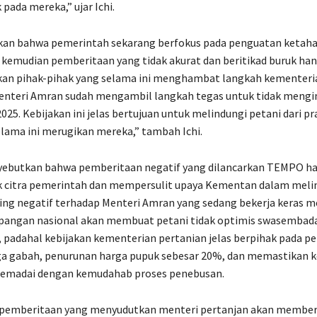
pada mereka,” ujar Ichi.
kan bahwa pemerintah sekarang berfokus pada penguatan ketah
i kemudian pemberitaan yang tidak akurat dan beritikad buruk ha
n pihak-pihak yang selama ini menghambat langkah kementeri
Menteri Amran sudah mengambil langkah tegas untuk tidak meng
025. Kebijakan ini jelas bertujuan untuk melindungi petani dari pr
lama ini merugikan mereka,” tambah Ichi.
nyebutkan bahwa pemberitaan negatif yang dilancarkan TEMPO h
citra pemerintah dan mempersulit upaya Kementan dalam meli
ing negatif terhadap Menteri Amran yang sedang bekerja keras 
 pangan nasional akan membuat petani tidak optimis swasembad
, padahal kebijakan kementerian pertanian jelas berpihak pada pet
ga gabah, penurunan harga pupuk sebesar 20%, dan memastikan k
emadai dengan kemudahab proses penebusan.
, pemberitaan yang menyudutkan menteri pertanjan akan member