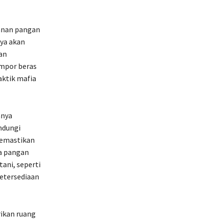
anan pangan
nya akan
an
impor beras
aktik mafia
anya
ndungi
memastikan
a pangan
ani, seperti
etersediaan
ikan ruang