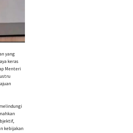
an yang
aya keras
ap Menteri
ustru
ajuan
melindungi
emahkan
jektif,
n kebijakan