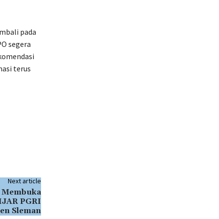
mbali pada
PO segera
ekomendasi
asi terus
Next article
an Membuka
IJAR PGRI
en Sleman