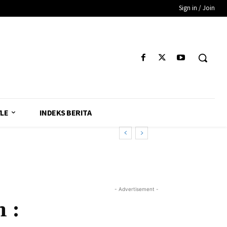
Sign in / Join
YLE
INDEKS BERITA
- Advertisement -
 :