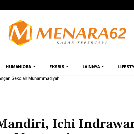
HUMANIORA
EKSBIS
LAINNYA
LIFEST
ica Raih Suara Tertinggi
andiri, Ichi Indrawan