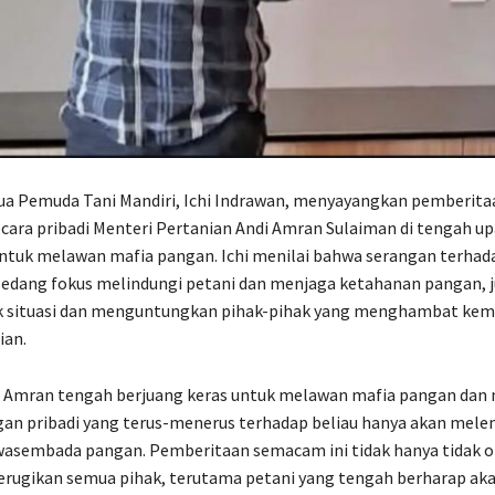
ua Pemuda Tani Mandiri, Ichi Indrawan, menyayangkan pemberita
ara pribadi Menteri Pertanian Andi Amran Sulaiman di tengah up
ntuk melawan mafia pangan. Ichi menilai bahwa serangan terhad
edang fokus melindungi petani dan menjaga ketahanan pangan, j
situasi dan menguntungkan pihak-pihak yang menghambat kem
ian.
i Amran tengah berjuang keras untuk melawan mafia pangan dan 
gan pribadi yang terus-menerus terhadap beliau hanya akan mel
asembada pangan. Pemberitaan semacam ini tidak hanya tidak ob
erugikan semua pihak, terutama petani yang tengah berharap aka