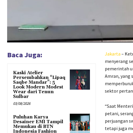
Baca Juga:
Jakarta
– Ket
menyerang sec
pemerintah u
Kaski Atelier
Amran, yang s
Persembahkan “Lipaq
Saqbe Mandar”: 5
memperburuk 
Look Modern Modest
sektor pertan
Wear dari Tenun
Sulbar
03/08/2026
“Saat Menter
petani, seran
Puluhan Karya
perjuangan sw
Desainer EMI Tampil
Memukau di BTN
tetapi juga m
Indonesia Fashion