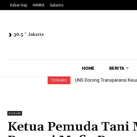
Kabar Haji
HAMKA
Sukarno
30.5
C
Jakarta
HOME
BERITA
13 Formatur PPNA Terpilih, Mon
TERBARU
HUKUM
Ketua Pemuda Tani M