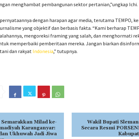
angan menghambat pembangunan sektor pertanian,”ungkap Ichi.
 pernyataannya dengan harapan agar media, terutama TEMPO, ke
 jurnalisme yang objektif dan berbasis fakta. “Kami berharap TEM
alahannya, mengoreksi framing yang salah, dan menghormati r
ntuk memperbaiki pemberitaan mereka. Jangan biarkan disinform
tani dan rakyat
Indonesia
,” tutupnya.
Semarakkan Milad ke-
Wakil Bupati Slem
adiyah Karanganyar:
Secara Resmi PORSEN
 dan Ukhuwah Jadi Jiwa
Kabupat