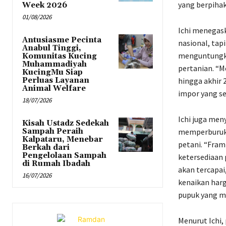
yang berpihak 
Week 2026
01/08/2026
Ichi menegas
Antusiasme Pecinta
nasional, tap
Anabul Tinggi,
menguntungka
Komunitas Kucing
Muhammadiyah
pertanian. “
KucingMu Siap
Perluas Layanan
hingga akhir 2
Animal Welfare
impor yang se
18/07/2026
Ichi juga me
Kisah Ustadz Sedekah
Sampah Peraih
memperburuk 
Kalpataru, Menebar
petani. “Fram
Berkah dari
Pengelolaan Sampah
ketersediaan
di Rumah Ibadah
akan tercapai
16/07/2026
kenaikan har
pupuk yang m
Menurut Ichi