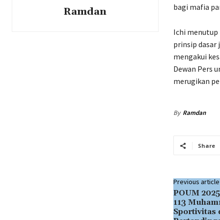
bagi mafia p
Ramdan
Ichi menutup
prinsip dasar
mengakui kes
Dewan Pers u
merugikan pe
By
Ramdan
Share
Previous article
POUM 2025 
113 Muhamm
Sportivitas