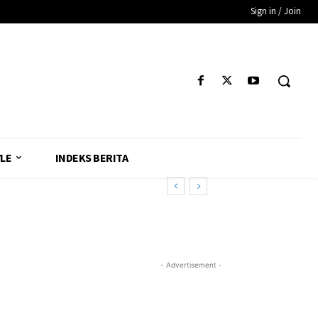
Sign in / Join
YLE
INDEKS BERITA
- Advertisement -