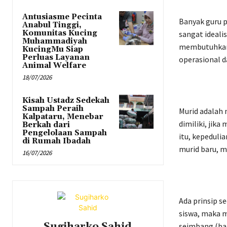
Antusiasme Pecinta
Banyak guru p
Anabul Tinggi,
Komunitas Kucing
sangat ideali
Muhammadiyah
membutuhkan a
KucingMu Siap
Perluas Layanan
operasional 
Animal Welfare
18/07/2026
Kisah Ustadz Sedekah
Sampah Peraih
Murid adalah 
Kalpataru, Menebar
dimiliki, jik
Berkah dari
Pengelolaan Sampah
itu, kepeduli
di Rumah Ibadah
murid baru, m
16/07/2026
Ada prinsip s
siswa, maka m
Sugiharko Sahid
seimbang (bal