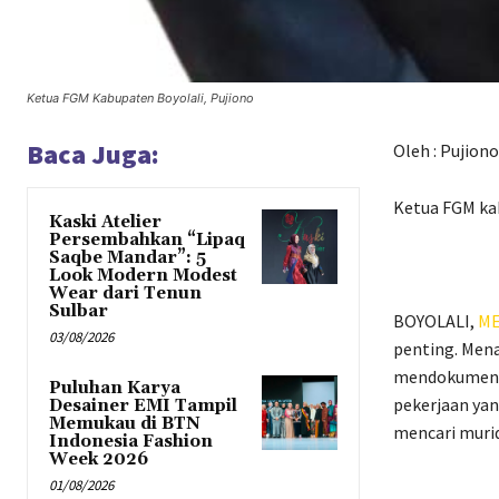
Ketua FGM Kabupaten Boyolali, Pujiono
Baca Juga:
Oleh : Pujiono
Ketua FGM ka
Kaski Atelier
Persembahkan “Lipaq
Saqbe Mandar”: 5
Look Modern Modest
Wear dari Tenun
Sulbar
BOYOLALI,
ME
03/08/2026
penting. Men
mendokumenta
Puluhan Karya
pekerjaan yan
Desainer EMI Tampil
Memukau di BTN
mencari murid
Indonesia Fashion
Week 2026
01/08/2026