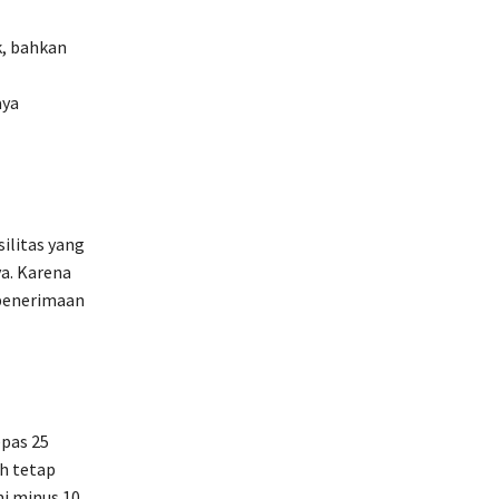
k, bahkan
aya
silitas yang
ya. Karena
 penerimaan
epas 25
h tetap
mi minus 10