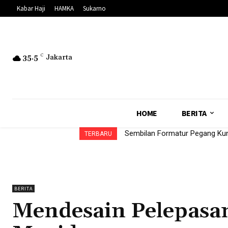
Kabar Haji
HAMKA
Sukarno
35.5
C
Jakarta
HOME
BERITA
Sembilan Formatur Pegang Kunci 
UNS Dorong Transparansi Ke
TERBARU
BERITA
Mendesain Pelepasa