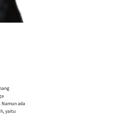
mang
ga
. Namun ada
h, yaitu