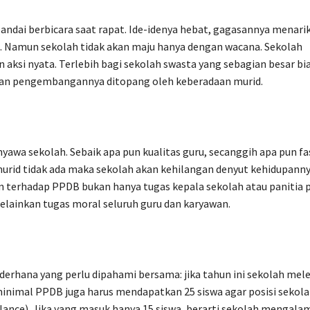
andai berbicara saat rapat. Ide-idenya hebat, gagasannya menari
s. Namun sekolah tidak akan maju hanya dengan wacana. Sekolah
ksi nyata. Terlebih bagi sekolah swasta yang sebagian besar bi
dan pengembangannya ditopang oleh keberadaan murid.
nyawa sekolah. Sebaik apa pun kualitas guru, secanggih apa pun fa
a murid tidak ada maka sekolah akan kehilangan denyut kehidupann
an terhadap PPDB bukan hanya tugas kepala sekolah atau panitia
elainkan tugas moral seluruh guru dan karyawan.
ederhana yang perlu dipahami bersama: jika tahun ini sekolah mel
inimal PPDB juga harus mendapatkan 25 siswa agar posisi sekola
ance). Jika yang masuk hanya 15 siswa, berarti sekolah mengala