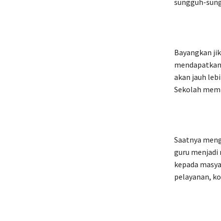
sungguh-sung
Bayangkan jik
mendapatkan t
akan jauh le
Sekolah memb
Saatnya mengu
guru menjadi
kepada masya
pelayanan, ko