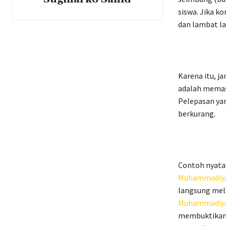
siswa. Jika k
dan lambat la
Karena itu, j
adalah memast
Pelepasan ya
berkurang.
Contoh nyata 
Muhammadiy
langsung mel
Muhammadiy
membuktikan 