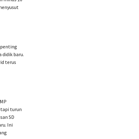
 menyusut
 penting
 didik baru.
id terus
SMP
tapi turun
usan SD
ru. Ini
ang