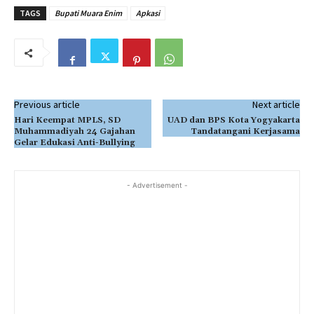
TAGS
Bupati Muara Enim
Apkasi
Previous article
Next article
Hari Keempat MPLS, SD
UAD dan BPS Kota Yogyakarta
Muhammadiyah 24 Gajahan
Tandatangani Kerjasama
Gelar Edukasi Anti-Bullying
- Advertisement -