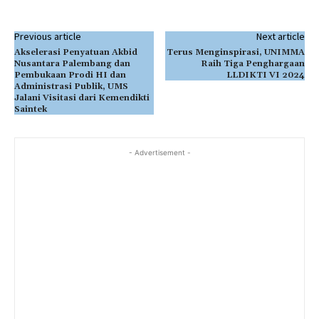
Previous article
Next article
Akselerasi Penyatuan Akbid
Terus Menginspirasi, UNIMMA
Nusantara Palembang dan
Raih Tiga Penghargaan
Pembukaan Prodi HI dan
LLDIKTI VI 2024
Administrasi Publik, UMS
Jalani Visitasi dari Kemendikti
Saintek
- Advertisement -