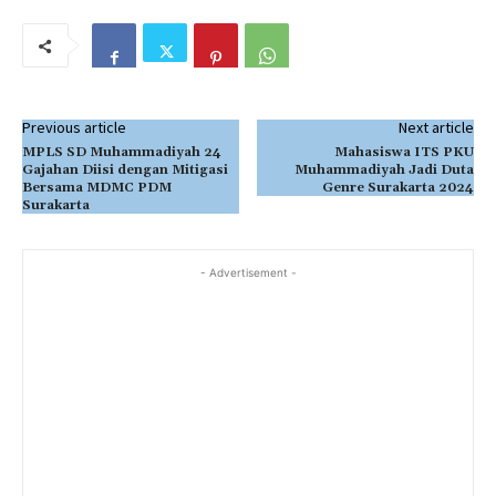
Previous article
Next article
MPLS SD Muhammadiyah 24
Mahasiswa ITS PKU
Gajahan Diisi dengan Mitigasi
Muhammadiyah Jadi Duta
Bersama MDMC PDM
Genre Surakarta 2024
Surakarta
- Advertisement -