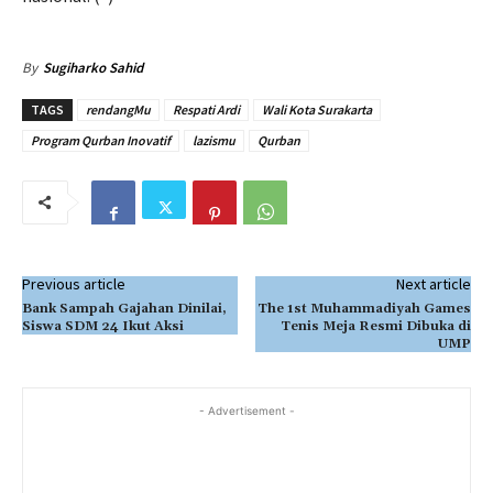
By
Sugiharko Sahid
TAGS
rendangMu
Respati Ardi
Wali Kota Surakarta
Program Qurban Inovatif
lazismu
Qurban
Previous article
Next article
Bank Sampah Gajahan Dinilai,
The 1st Muhammadiyah Games
Siswa SDM 24 Ikut Aksi
Tenis Meja Resmi Dibuka di
UMP
- Advertisement -