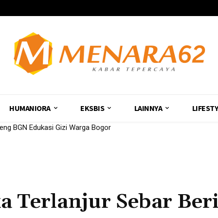
HUMANIORA
EKSBIS
LAINNYA
LIFEST
 BGN Edukasi Gizi Warga Bogor
siswa PG PAUD UMS Dampingi Anak
ka Terlanjur Sebar Ber