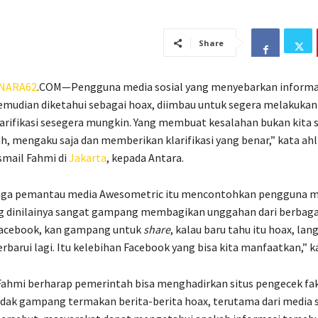
Share
NARA62
.COM—Pengguna media sosial yang menyebarkan informas
mudian diketahui sebagai hoax, diimbau untuk segera melakukan k
klarifikasi sesegera mungkin. Yang membuat kesalahan bukan kita s
h, mengaku saja dan memberikan klarifikasi yang benar,” kata ahli
smail Fahmi di
Jakarta
, kepada Antara.
aga pemantau media Awesometric itu mencontohkan pengguna me
g dinilainya sangat gampang membagikan unggahan dari berbaga
 Facebook, kan gampang untuk
share
, kalau baru tahu itu hoax, lan
erbarui lagi. Itu kelebihan Facebook yang bisa kita manfaatkan,” k
 Fahmi berharap pemerintah bisa menghadirkan situs pengecek fa
dak gampang termakan berita-berita hoax, terutama dari media s