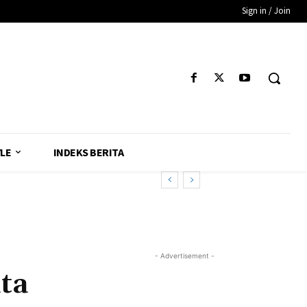
Sign in / Join
YLE
INDEKS BERITA
- Advertisement -
ita