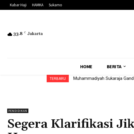
Kabar Haji
HAMKA
Sukarno
33.8
C
Jakarta
HOME
BERITA
Muhammadiyah Sukaraja Gandeng
Saat Ibu Bermuktamar, Maha
TERBARU
PENDIDIKAN
Segera Klarifikasi Ji