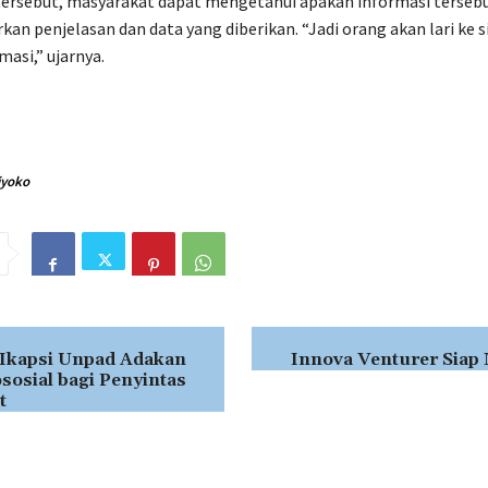
 tersebut, masyarakat dapat mengetahui apakah informasi terseb
kan penjelasan dan data yang diberikan. “Jadi orang akan lari ke s
masi,” ujarnya.
iyoko
kapsi Unpad Adakan
Innova Venturer Siap
ososial bagi Penyintas
t