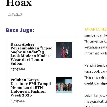
Hoax
14/01/2017
Baca Juga:
JAKARTA,
ME
sumber dan ke
“Intinya itu 
Kaski Atelier
ketahuan sala
Persembahkan “Lipaq
Saqbe Mandar”: 5
informatika I
Look Modern Modest
Wear dari Tenun
Sulbar
Pendiri lemb
03/08/2026
Facebook yan
“Misalnya di
Puluhan Karya
diedit dan dip
Desainer EMI Tampil
Memukau di BTN
Indonesia Fashion
Lebih lanjut,
Week 2026
01/08/2026
masyarakat ti