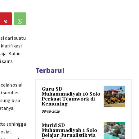
i dari suatu
larifikasi.
aja. Kalau
 sains
Terbaru!
dia sosial
Guru SD
i sumber.
Muhammadiyah 16 Solo
Perkuat Teamwork di
gsung bisa
Kemuning
atanya.
09/08/2026
kta sehingga
Murid SD
Muhammadiyah 1 Solo
osial.
Belajar Jurnalistik via