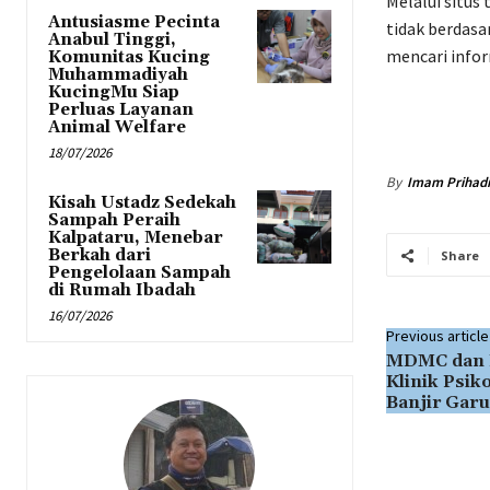
Melalui situs
Antusiasme Pecinta
tidak berdasar
Anabul Tinggi,
mencari infor
Komunitas Kucing
Muhammadiyah
KucingMu Siap
Perluas Layanan
Animal Welfare
18/07/2026
By
Imam Prihad
Kisah Ustadz Sedekah
Sampah Peraih
Kalpataru, Menebar
Berkah dari
Share
Pengelolaan Sampah
di Rumah Ibadah
16/07/2026
Previous article
MDMC dan I
Klinik Psik
Banjir Garu