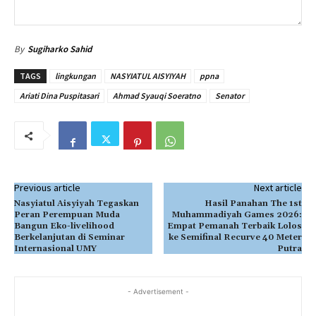
By
Sugiharko Sahid
TAGS
lingkungan
NASYIATUL AISYIYAH
ppna
Ariati Dina Puspitasari
Ahmad Syauqi Soeratno
Senator
Previous article
Next article
Nasyiatul Aisyiyah Tegaskan
Hasil Panahan The 1st
Peran Perempuan Muda
Muhammadiyah Games 2026:
Bangun Eko-livelihood
Empat Pemanah Terbaik Lolos
Berkelanjutan di Seminar
ke Semifinal Recurve 40 Meter
Internasional UMY
Putra
- Advertisement -