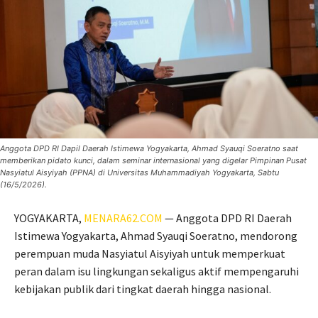
Anggota DPD RI Dapil Daerah Istimewa Yogyakarta, Ahmad Syauqi Soeratno saat
memberikan pidato kunci, dalam seminar internasional yang digelar Pimpinan Pusat
Nasyiatul Aisyiyah (PPNA) di Universitas Muhammadiyah Yogyakarta, Sabtu
(16/5/2026).
YOGYAKARTA,
MENARA62.COM
— Anggota DPD RI Daerah
Istimewa Yogyakarta, Ahmad Syauqi Soeratno, mendorong
perempuan muda Nasyiatul Aisyiyah untuk memperkuat
peran dalam isu lingkungan sekaligus aktif mempengaruhi
kebijakan publik dari tingkat daerah hingga nasional.