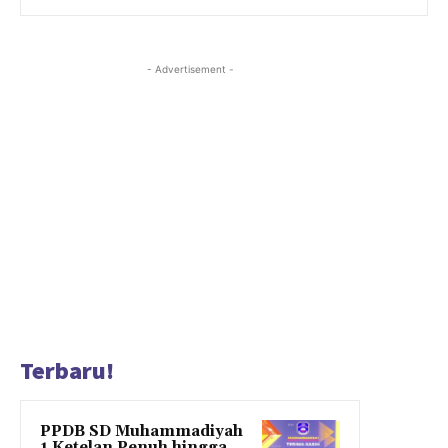
- Advertisement -
Terbaru!
PPDB SD Muhammadiyah
1 Ketelan Penuh hingga