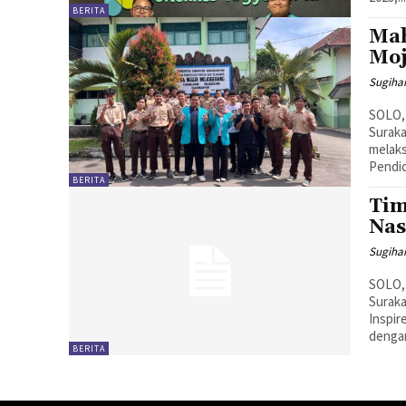
BERITA
Mah
Moj
Sugiha
SOLO,
Suraka
melaks
Pendid
BERITA
Tim
Nas
Sugiha
SOLO,
Suraka
Inspir
dengan
BERITA