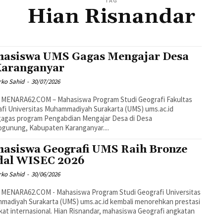
TAG
Hian Risnandar
asiswa UMS Gagas Mengajar Desa
Karanganyar
rko Sahid
-
30/07/2026
 MENARA62.COM – Mahasiswa Program Studi Geografi Fakultas
fi Universitas Muhammadiyah Surakarta (UMS) ums.ac.id
agas program Pengabdian Mengajar Desa di Desa
gunung, Kabupaten Karanganyar....
asiswa Geografi UMS Raih Bronze
al WISEC 2026
rko Sahid
-
30/06/2026
 MENARA62.COM - Mahasiswa Program Studi Geografi Universitas
adiyah Surakarta (UMS) ums.ac.id kembali menorehkan prestasi
gkat internasional. Hian Risnandar, mahasiswa Geografi angkatan
.