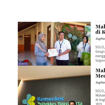
Mah
di 
Sugiha
SOLO,
Geogra
mengg
Segoro
BERITA
Mah
Med
Sugiha
SOLO,
Muhamm
di tin
2023,..