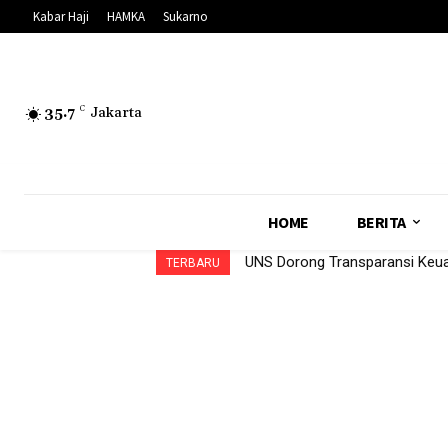
Kabar Haji
HAMKA
Sukarno
35.7
C
Jakarta
HOME
BERITA
UNS Dorong Transparansi Ke
TERBARU