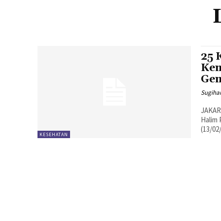
25 
Kem
Gem
Sugiha
JAKAR
Halim 
(13/02
KESEHATAN