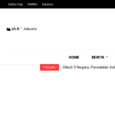
Kabar Haji
HAMKA
Sukarno
26.8
C
Jakarta
HOME
BERITA
Diikuti 9 Negara, Perwakilan I
TERBARU