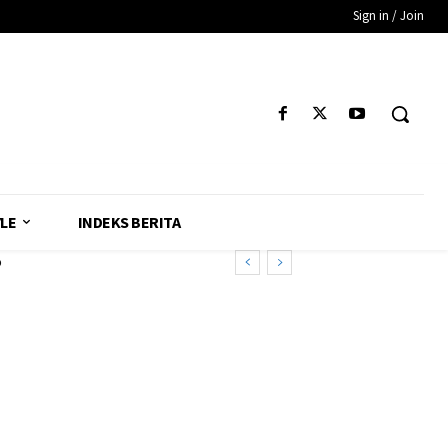
Sign in / Join
YLE
INDEKS BERITA
o