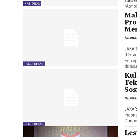
sukses
NASIONAL
“Atmosf
Mah
Pro
Men
Kusman
JAKAR
(Untar
Entrep
PENDIDIKAN
diinisi
Kul
Tek
Sos
Kusman
JAKAR
Indone
Dudung
PENDIDIKAN
Les