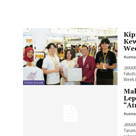
Kip
Kew
Wee
Kusman
JAKART
Fakult
Week (
PENDIDIKAN
Mah
Lep
“At
Kusman
JAKAR
Taruma