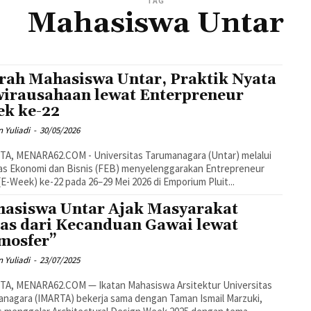
TAG
Mahasiswa Untar
rah Mahasiswa Untar, Praktik Nyata
irausahaan lewat Enterpreneur
k ke-22
 Yuliadi
-
30/05/2026
A, MENARA62.COM - Universitas Tarumanagara (Untar) melalui
as Ekonomi dan Bisnis (FEB) menyelenggarakan Entrepreneur
E-Week) ke-22 pada 26–29 Mei 2026 di Emporium Pluit...
asiswa Untar Ajak Masyarakat
as dari Kecanduan Gawai lewat
mosfer”
 Yuliadi
-
23/07/2025
TA, MENARA62.COM — Ikatan Mahasiswa Arsitektur Universitas
nagara (IMARTA) bekerja sama dengan Taman Ismail Marzuki,