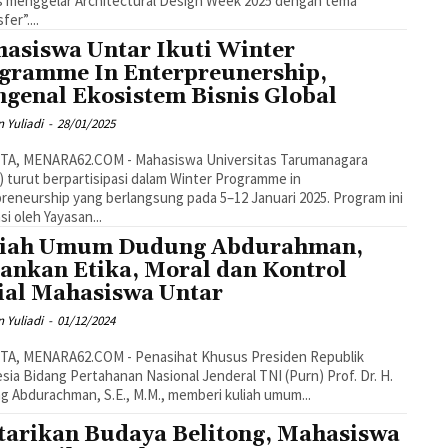
 menggelar Architectural Design Week 2025 dengan tema
er”....
asiswa Untar Ikuti Winter
gramme In Enterpreunership,
genal Ekosistem Bisnis Global
 Yuliadi
-
28/01/2025
TA, MENARA62.COM - Mahasiswa Universitas Tarumanagara
) turut berpartisipasi dalam Winter Programme in
reneurship yang berlangsung pada 5–12 Januari 2025. Program ini
asi oleh Yayasan...
iah Umum Dudung Abdurahman,
ankan Etika, Moral dan Kontrol
ial Mahasiswa Untar
 Yuliadi
-
01/12/2024
TA, MENARA62.COM - Penasihat Khusus Presiden Republik
sia Bidang Pertahanan Nasional Jenderal TNI (Purn) Prof. Dr. H.
 Abdurachman, S.E., M.M., memberi kuliah umum...
tarikan Budaya Belitong, Mahasiswa