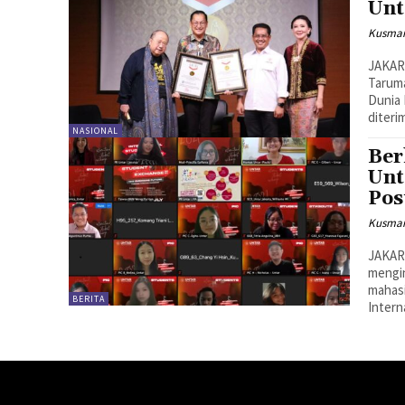
Unt
Kusman
JAKAR
Tarum
Dunia 
diterim
NASIONAL
Ber
Unt
Pos
Kusman
JAKAR
mengin
mahasi
BERITA
Interna