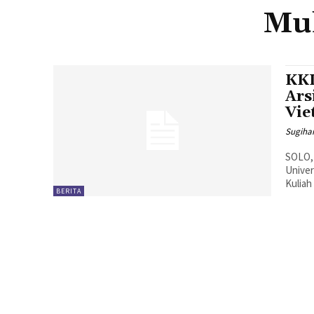
Mu
KKL
Ars
Vie
Sugiha
SOLO,M
Unive
Kuliah
BERITA