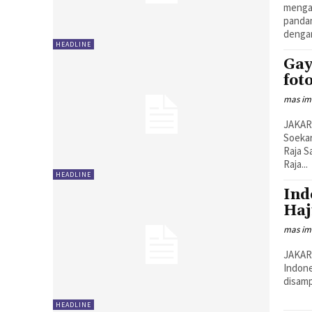
mengat
pandan
dengan
HEADLINE
Gay
fot
mas i
JAKAR
Soekar
Raja S
Raja...
HEADLINE
Ind
Haj
mas i
JAKAR
Indone
disamp
HEADLINE