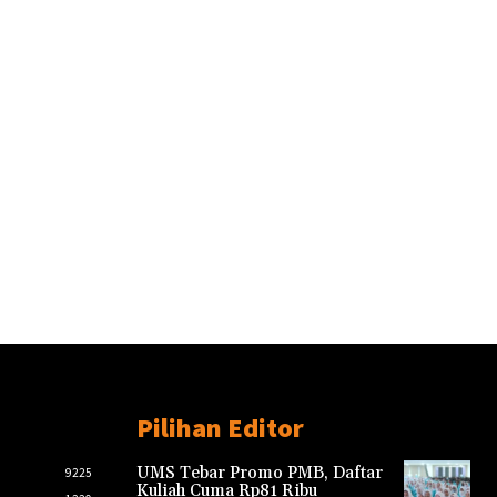
Pilihan Editor
UMS Tebar Promo PMB, Daftar
9225
Kuliah Cuma Rp81 Ribu