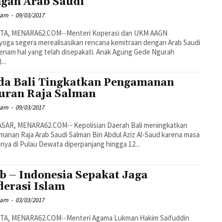
gan Arab Saudi
mam
-
09/03/2017
TA, MENARA62.COM--Menteri Koperasi dan UKM AAGN
oga segera merealisasikan rencana kemitraan dengan Arab Saudi
enam hal yang telah disepakati. Anak Agung Gede Ngurah
...
da Bali Tingkatkan Pengamanan
uran Raja Salman
mam
-
09/03/2017
SAR, MENARA62.COM-- Kepolisian Daerah Bali meningkatkan
anan Raja Arab Saudi Salman Bin Abdul Aziz Al-Saud karena masa
nnya di Pulau Dewata diperpanjang hingga 12...
b – Indonesia Sepakat Jaga
erasi Islam
mam
-
03/03/2017
TA, MENARA62.COM--Menteri Agama Lukman Hakim Saifuddin