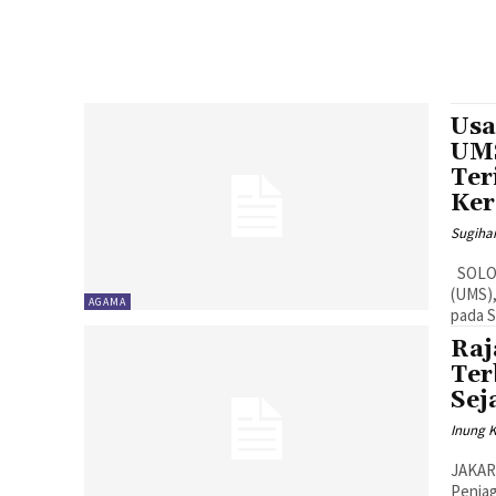
Usa
UMS
Ter
Ker
Sugiha
SOLO, MENARA62.COM - Rektor Universitas Muhammadiyah Surakarta
(UMS),
AGAMA
Raj
Ter
Sej
Inung 
JAKAR
Penjag