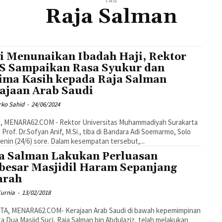
TAG
Raja Salman
i Menunaikan Ibadah Haji, Rektor
 Sampaikan Rasa Syukur dan
ima Kasih kepada Raja Salman
ajaan Arab Saudi
rko Sahid
-
24/06/2024
 Prof. Dr.Sofyan Anif, M.Si., tiba di Bandara Adi Soemarmo, Solo
pada Senin (24/6) sore. Dalam kesempatan tersebut,...
a Salman Lakukan Perluasan
besar Masjidil Haram Sepanjang
arah
Kurnia
-
13/02/2018
TA, MENARA62.COM- Kerajaan Arab Saudi di bawah kepemimpinan
a Dua Masjid Suci, Raja Salman bin Abdulaziz, telah melakukan