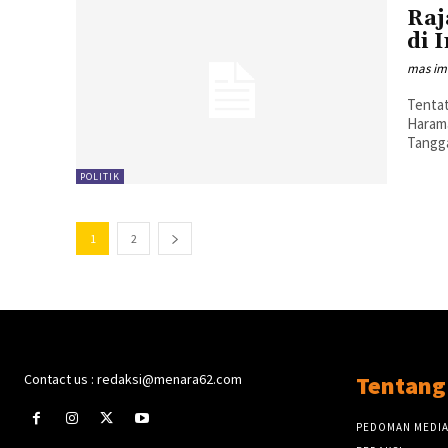
Raj
di 
mas i
Tentat
Harama
Tangga
POLITIK
1
2
Contact us : redaksi@menara62.com
Tentang
PEDOMAN MEDIA