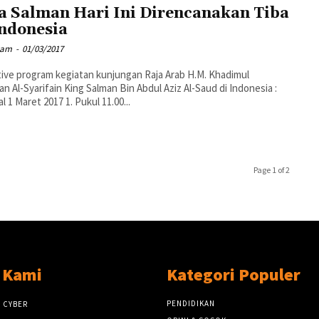
a Salman Hari Ini Direncanakan Tiba
Indonesia
mam
-
01/03/2017
ive program kegiatan kunjungan Raja Arab H.M. Khadimul
n Al-Syarifain King Salman Bin Abdul Aziz Al-Saud di Indonesia :
l 1 Maret 2017 1. Pukul 11.00...
Page 1 of 2
 Kami
Kategori Populer
PENDIDIKAN
 CYBER