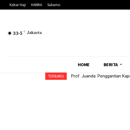
Kabar Haji
HAMKA
Sukarno
33.5
C
Jakarta
HOME
BERITA
Prof. Juanda: Penggantian Kap
TERBARU