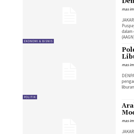
Den
mas i
JAKAR
Puspay
dalam 
(AAGN)
EKONOMI & BISNIS
Pol
Lib
mas i
DENPA
pengam
libura
POLITIK
Ara
Mod
mas i
JAKAR