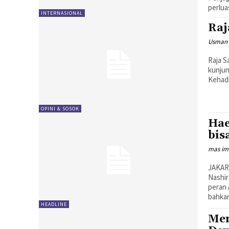
perlua
INTERNASIONAL
Raj
Usman 
Raja Salman, 
kunjun
Kehadi
OPINI & SOSOK
Hae
bis
mas i
JAKAR
Nashir
peran Arab
bahkan
HEADLINE
Men