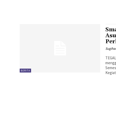
Sma
Asu
Per
Sugiha
TEGAL
mengge
Semest
BERITA
Kegiat