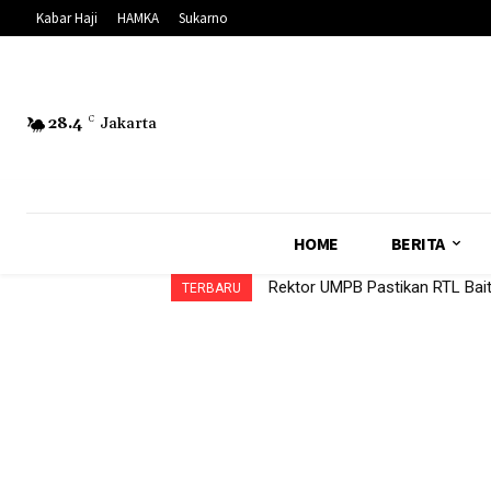
Kabar Haji
HAMKA
Sukarno
28.4
C
Jakarta
HOME
BERITA
Rektor UMPB Pastikan RTL Bai
TERBARU