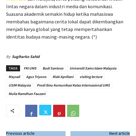
lintas negara dalam industri media dan komunikasi.
Suasana akademik semakin hidup ketika mahasiswa
membahas bagaimana cerita lokal dapat dikembangkan
menjadi karya global yang tetap mempertahankan
identitas budaya masing-masing negara. (*)
By
Sugiharko Sahid
TAGS
FKI UMS
Budi Santoso
Universiti Sains Islam Malaysia
Maysali
Agus Triyono
Riski Apriliani
visiting lecture
USIM Malaysia
Prodi Ilmu Komunikasi Kelas Internasional UMS
Mulia Ramdhan Fauzani
Previous article
Next article