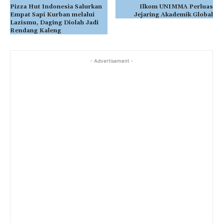
Pizza Hut Indonesia Salurkan
Ilkom UNIMMA Perluas
Empat Sapi Kurban melalui
Jejaring Akademik Global
Lazismu, Daging Diolah Jadi
Rendang Kaleng
- Advertisement -