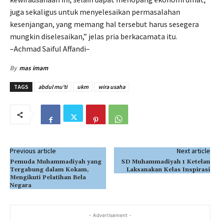
juga sekaligus untuk menyelesaikan permasalahan
kesenjangan, yang memang hal tersebut harus sesegera
mungkin diselesaikan,” jelas pria berkacamata itu.
–Achmad Saiful Affandi–
By
mas imam
TAGS
abdul mu'ti
ukm
wira usaha
Previous article
Next article
Pemuda Muhammadiyah yang
SD Muhammadiyah 1 Ketelan
Tergabung dalam Kokam,
Laksanakan Kelas Inspirasi
Mengikuti Pelatihan Bela
Negara
- Advertisement -