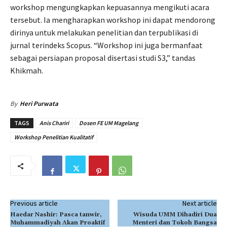
workshop mengungkapkan kepuasannya mengikuti acara
tersebut. Ia mengharapkan workshop ini dapat mendorong
dirinya untuk melakukan penelitian dan terpublikasi di
jurnal terindeks Scopus. “Workshop ini juga bermanfaat
sebagai persiapan proposal disertasi studi S3,” tandas
Khikmah.
By
Heri Purwata
TAGS
Anis Chariri
Dosen FE UM Magelang
Workshop Penelitian Kualitatif
Previous article
Next article
Haedar Nashir: Pasca tanwir,
Wisuda UMM Dihadiri Dua
Muhammadiyah Akan Proaktif
Menteri dan Tokoh Bangsa