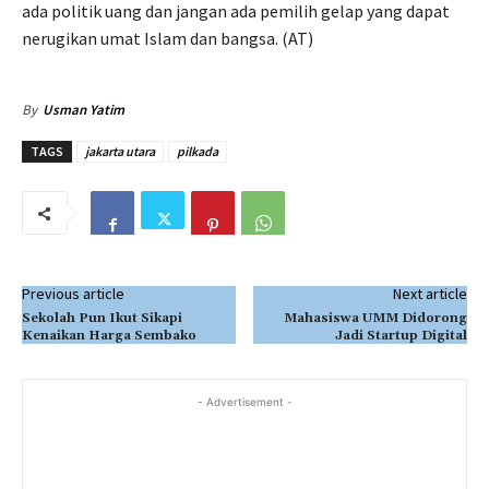
ada politik uang dan jangan ada pemilih gelap yang dapat
nerugikan umat Islam dan bangsa. (AT)
By
Usman Yatim
TAGS
jakarta utara
pilkada
Previous article
Next article
Sekolah Pun Ikut Sikapi
Mahasiswa UMM Didorong
Kenaikan Harga Sembako
Jadi Startup Digital
- Advertisement -