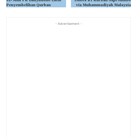
SD Muh PK Banyudono Latih
Dubes RI Kurban Sapi Jumbo
Penyembelihan Qurban
via Muhammadiyah Malaysia
- Advertisement -