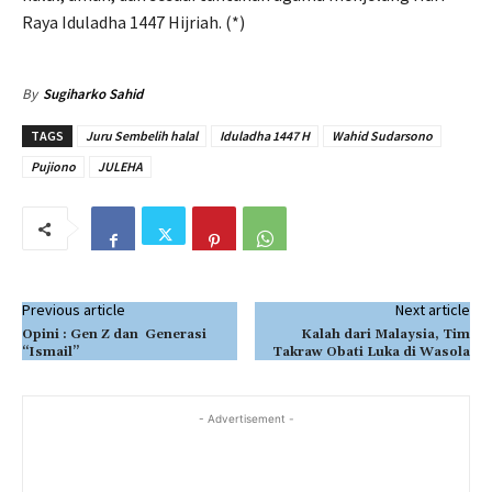
Raya Iduladha 1447 Hijriah. (*)
By
Sugiharko Sahid
TAGS
Juru Sembelih halal
Iduladha 1447 H
Wahid Sudarsono
Pujiono
JULEHA
Previous article
Next article
Opini : Gen Z dan Generasi
Kalah dari Malaysia, Tim
“Ismail”
Takraw Obati Luka di Wasola
- Advertisement -