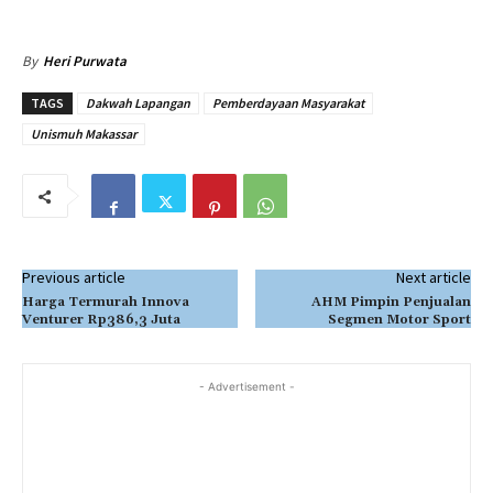
By
Heri Purwata
TAGS
Dakwah Lapangan
Pemberdayaan Masyarakat
Unismuh Makassar
Previous article
Next article
Harga Termurah Innova
AHM Pimpin Penjualan
Venturer Rp386,3 Juta
Segmen Motor Sport
- Advertisement -