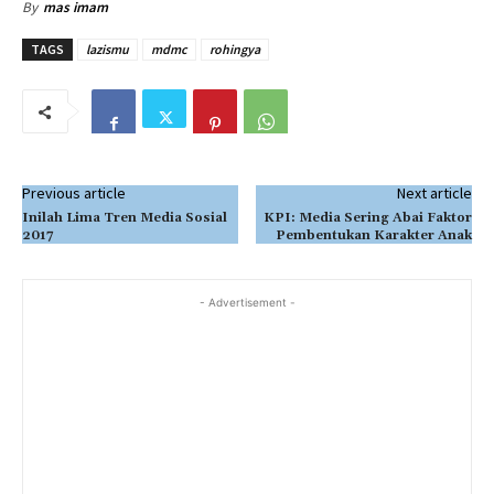
By
mas imam
TAGS
lazismu
mdmc
rohingya
Previous article
Next article
Inilah Lima Tren Media Sosial
KPI: Media Sering Abai Faktor
2017
Pembentukan Karakter Anak
- Advertisement -