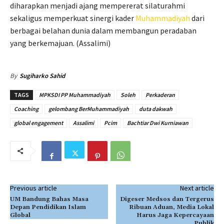
diharapkan menjadi ajang mempererat silaturahmi
sekaligus memperkuat sinergi kader
Muhammadiyah
dari
berbagai belahan dunia dalam membangun peradaban
yang berkemajuan. (Assalimi)
By
Sugiharko Sahid
TAGS
MPKSDI PP Muhammadiyah
Soleh
Perkaderan
Coaching
gelombang BerMuhammadiyah
duta dakwah
global engagement
Assalimi
Pcim
Bachtiar Dwi Kurniawan
Previous article
Next article
UM Bandung Bahas Masa
Digeser Medsos dan Tergerus
Depan Pendidikan Islam
Ribuan Aduan, Media Lokal
Global
Harus Jaga Kepercayaan
Publik