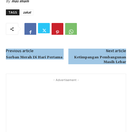
By
mas imam
TAGS
zakat
Previous article
Next article
Sorban Merah Di Hari Pertama
Ketimpangan Pembangunan
Masih Lebar
- Advertisement -