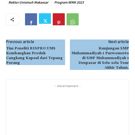
Rektor Unismuh Makassar
Program WMK 2023
Previous article
Next article
Tim Peneliti RISPRO UMS
Kunjungan SMP
Kembangkan Produk
Muhammadiyah 1 Purwomerto
Cangkang Kapsul dari Tepung
di SMP Muhammadiyah 1
Porang
Denpasar di Sela-sela Tour
Akhir Tahun.
- Advertisement -