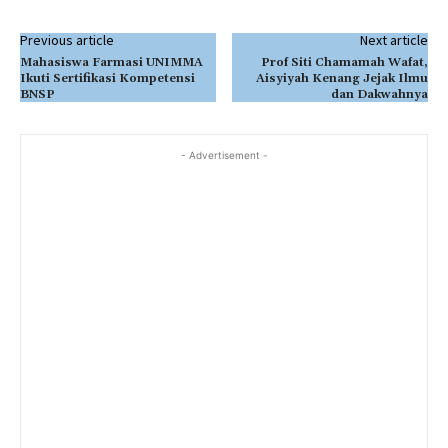
Previous article
Next article
Mahasiswa Farmasi UNIMMA
Prof Siti Chamamah Wafat,
Ikuti Sertifikasi Kompetensi
Aisyiyah Kenang Jejak Ilmu
BNSP
dan Dakwahnya
- Advertisement -