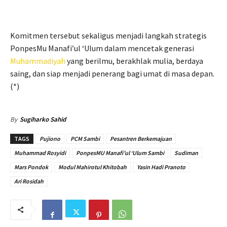
Komitmen tersebut sekaligus menjadi langkah strategis
PonpesMu Manafi’ul ‘Ulum dalam mencetak generasi
Muhammadiyah
yang berilmu, berakhlak mulia, berdaya
saing, dan siap menjadi penerang bagi umat di masa depan.
(*)
By
Sugiharko Sahid
TAGS
Pujiono
PCM Sambi
Pesantren Berkemajuan
Muhammad Rosyidi
PonpesMU Manafi’ul ‘Ulum Sambi
Sudiman
Mars Pondok
Modul Mahirotul Khitobah
Yasin Hadi Pranoto
Ari Rosidah