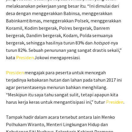
melaksanakan pekerjaan yang besar itu. “Ini dimulai dari
desa dengan menggerakkan Babinsa, menggerakkan
Babinkamtibmas, menggerakkan Polsek, menggerakkan
Koramil, Kodim bergerak, Polres bergerak, Danrem
bergerak, Dandim bergerak, Kodam, Polda semuanya
bergerak, sehingga hasilnya turun 83% dan
hotspot
-nya
turun 82%. Sebuah penurunan yang sangat drastis sekali,”
kata
Presiden
Jokowi mengapresiasi.
Presiden
mengajak para peserta untuk mencegah
terjadinya kebakaran hutan dan lahan pada tahun 2017 ini
agar persentasenya menurun bahkan menghilang.
“Meskipun itu saya tahu sangat sulit, tetapi apapun kita
harus kerja keras untuk mengantisipasi ini,” tutur
Presiden
.
Tampak hadir dalam acara tersebut antara lain Menko
Polhukam Wiranto, Menteri Lingkungan Hidup dan
Kehutanan Siti Nurbaya, Sekretaris Kabinet Pramono