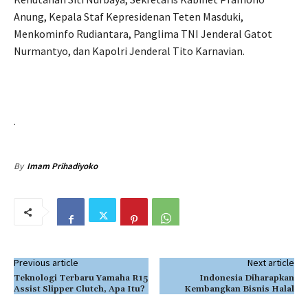
Anung, Kepala Staf Kepresidenan Teten Masduki,
Menkominfo Rudiantara, Panglima TNI Jenderal Gatot
Nurmantyo, dan Kapolri Jenderal Tito Karnavian.
.
By
Imam Prihadiyoko
Previous article
Next article
Teknologi Terbaru Yamaha R15
Indonesia Diharapkan
Assist Slipper Clutch, Apa Itu?
Kembangkan Bisnis Halal